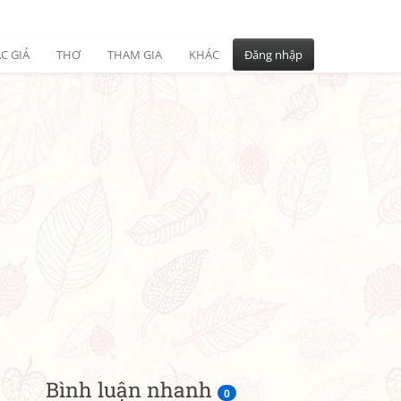
C GIẢ
THƠ
THAM GIA
KHÁC
Đăng nhập
Bình luận nhanh
0