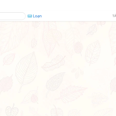
Loạn
TÁ