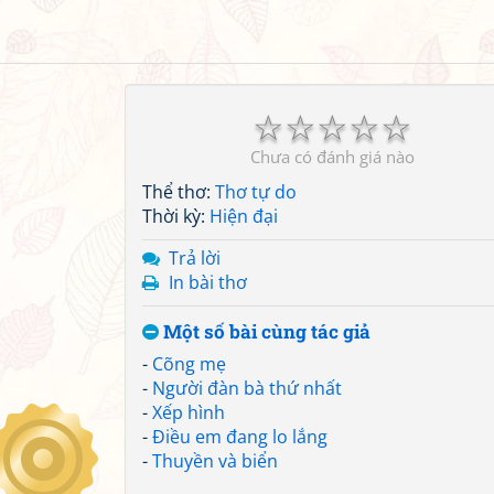
☆
☆
☆
☆
☆
Chưa có đánh giá nào
Thể thơ:
Thơ tự do
Thời kỳ:
Hiện đại
Trả lời
In bài thơ
Một số bài cùng tác giả
-
Cõng mẹ
-
Người đàn bà thứ nhất
-
Xếp hình
-
Điều em đang lo lắng
-
Thuyền và biển