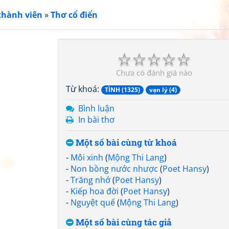
thành viên
»
Thơ cổ điển
☆
☆
☆
☆
☆
Chưa có đánh giá nào
Từ khoá:
TÌNH (1325)
vạn lý (4)
Bình luận
In bài thơ
Một số bài cùng từ khoá
-
Môi xinh
(
Mộng Thi Lang
)
-
Non bồng nước nhược
(
Poet Hansy
)
-
Trăng nhớ
(
Poet Hansy
)
-
Kiếp hoa đời
(
Poet Hansy
)
-
Nguyệt quế
(
Mộng Thi Lang
)
Một số bài cùng tác giả