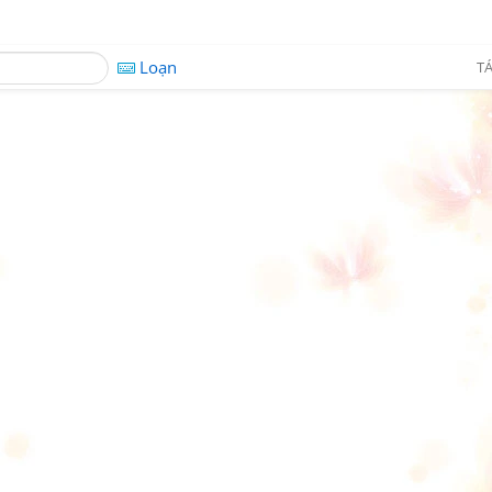
Loạn
TÁ