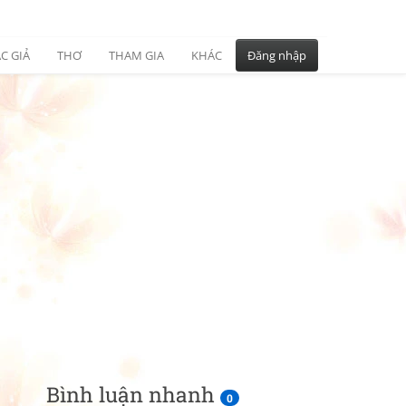
C GIẢ
THƠ
THAM GIA
KHÁC
Đăng nhập
Bình luận nhanh
0