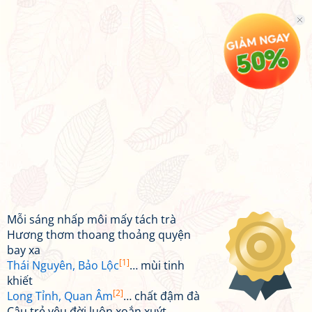
Mỗi sáng nhấp môi mấy tách trà
Hương thơm thoang thoảng quyện
bay xa
[1]
Thái Nguyên, Bảo Lộc
… mùi tinh
khiết
[2]
Long Tỉnh, Quan Âm
… chất đậm đà
Cậu trẻ yêu đời luôn xoắn xuýt