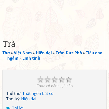
Trà
Thơ
»
Việt Nam
»
Hiện đại
»
Trần Đức Phổ
»
Tiêu dao
ngâm
»
Linh tinh
☆
☆
☆
☆
☆
Chưa có đánh giá nào
Thể thơ:
Thất ngôn bát cú
Thời kỳ:
Hiện đại
Trả lời