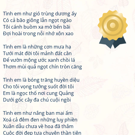
Tình em như gió trùng dương ấy
Có cả bão giông lẫn ngọt ngào
Tôi cánh buồm xa mờ bến bãi
Đợi hoài trong nỗi nhớ xôn xao
Tình em là những cơn mưa hạ
Tưới mát đời tôi mảnh đất cằn
Để vườn mộng ước xanh chồi lá
Thơm mùi quả ngọt chín tròn căng
Tình em là bóng trăng huyền diệu
Cho tôi vọng tưởng suốt đời tôi
Em là ngọc thố nơi cung Quảng
Dưới gốc cây đa chú cuội ngồi
Tình em như nắng ban mai ấm
Xoá cả đêm đen những luỵ phiền
Xuân dẫu chưa về hoa đã thắm
Cuộc đời đẹp tựa chuyện thần tiên