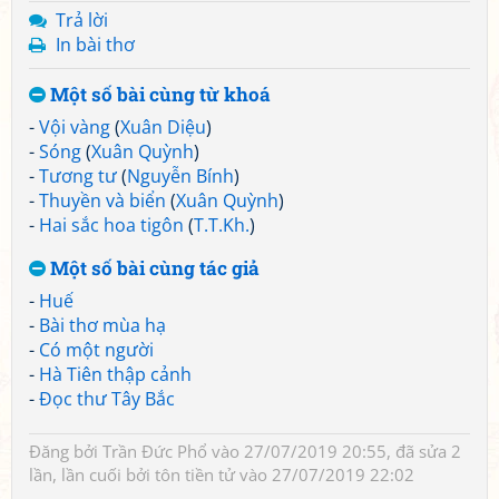
Trả lời
In bài thơ
Một số bài cùng từ khoá
-
Vội vàng
(
Xuân Diệu
)
-
Sóng
(
Xuân Quỳnh
)
-
Tương tư
(
Nguyễn Bính
)
-
Thuyền và biển
(
Xuân Quỳnh
)
-
Hai sắc hoa tigôn
(
T.T.Kh.
)
Một số bài cùng tác giả
-
Huế
-
Bài thơ mùa hạ
-
Có một người
-
Hà Tiên thập cảnh
-
Đọc thư Tây Bắc
Đăng bởi
Trần Đức Phổ
vào 27/07/2019 20:55, đã sửa 2
lần, lần cuối bởi
tôn tiền tử
vào 27/07/2019 22:02