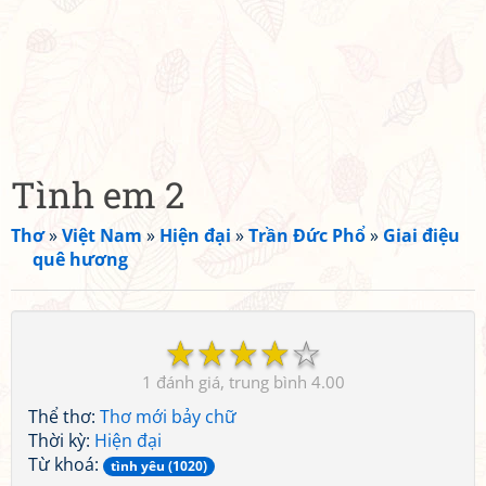
Tình em 2
Thơ
»
Việt Nam
»
Hiện đại
»
Trần Đức Phổ
»
Giai điệu
quê hương
☆
☆
☆
☆
☆
1
4.00
Thể thơ:
Thơ mới bảy chữ
Thời kỳ:
Hiện đại
Từ khoá:
tình yêu (1020)