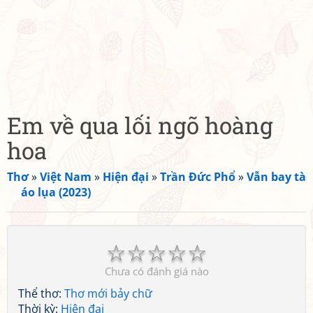
Em về qua lối ngõ hoàng
hoa
Thơ
»
Việt Nam
»
Hiện đại
»
Trần Đức Phổ
»
Vẫn bay tà
áo lụa (2023)
☆
☆
☆
☆
☆
Chưa có đánh giá nào
Thể thơ:
Thơ mới bảy chữ
Thời kỳ:
Hiện đại