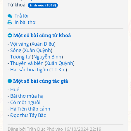
Từ khoá:
tình yêu (1019)
Trả lời
In bài thơ
Một số bài cùng từ khoá
-
Vội vàng
(
Xuân Diệu
)
-
Sóng
(
Xuân Quỳnh
)
-
Tương tư
(
Nguyễn Bính
)
-
Thuyền và biển
(
Xuân Quỳnh
)
-
Hai sắc hoa tigôn
(
T.T.Kh.
)
Một số bài cùng tác giả
-
Huế
-
Bài thơ mùa hạ
-
Có một người
-
Hà Tiên thập cảnh
-
Đọc thư Tây Bắc
Đăng bởi
Trần Đức Phổ
vào 16/10/2024 22:19