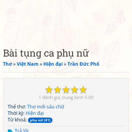
Bài tụng ca phụ nữ
Thơ
»
Việt Nam
»
Hiện đại
»
Trần Đức Phổ
☆
☆
☆
☆
☆
1
5.00
Thể thơ:
Thơ mới sáu chữ
Thời kỳ:
Hiện đại
Từ khoá:
phụ nữ (41)
Trả lời