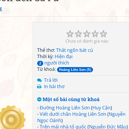
g
☆
☆
☆
☆
☆
Chưa có đánh giá nào
Thể thơ:
Thất ngôn bát cú
Thời kỳ:
Hiện đại
người thích
2
Từ khoá:
Hoàng Liên Sơn (5)
Trả lời
In bài thơ
Một số bài cùng từ khoá
-
Đường Hoàng Liên Sơn
(
Huy Cận
)
-
Viết dưới chân Hoàng Liên Sơn
(
Nguyễn
Ngọc Oánh
)
-
Trên mái nhà tổ quốc
(
Nguyễn Đức Mậu
)