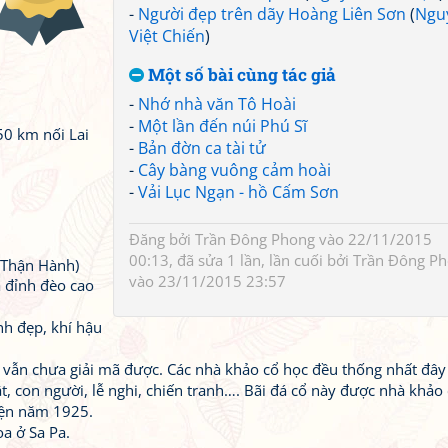
-
Người đẹp trên dãy Hoàng Liên Sơn
(
Ngu
Việt Chiến
)
Một số bài cùng tác giả
-
Nhớ nhà văn Tô Hoài
-
Một lần đến núi Phú Sĩ
50 km nối Lai
-
Bản đờn ca tài tử
-
Cây bàng vuông cảm hoài
-
Vải Lục Ngạn - hồ Cấm Sơn
Đăng bởi
Trần Đông Phong
vào 22/11/2015
00:13, đã sửa 1 lần, lần cuối bởi
Trần Đông P
 Thận Hành)
vào 23/11/2015 23:57
 đỉnh đèo cao
nh đẹp, khí hậu
y vẫn chưa giải mã được. Các nhà khảo cổ học đều thống nhất đây 
ật, con người, lễ nghi, chiến tranh…. Bãi đá cổ này được nhà khảo
iện năm 1925.
a ở Sa Pa.