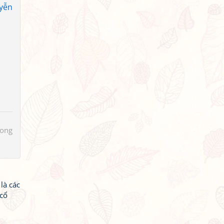
yễn
hong
là các
 cổ