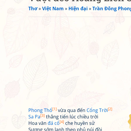
Thơ
»
Việt Nam
»
Hiện đại
»
Trần Đông Phon
[1]
[2]
Phong Thổ
vừa qua đến
Cổng Trời
[3]
Sa Pa
thẳng tiến lúc chiều trời
[4]
Hoa văn
đá cổ
che huyền sử
Sương sớm lạnh theo phủ núi đồi