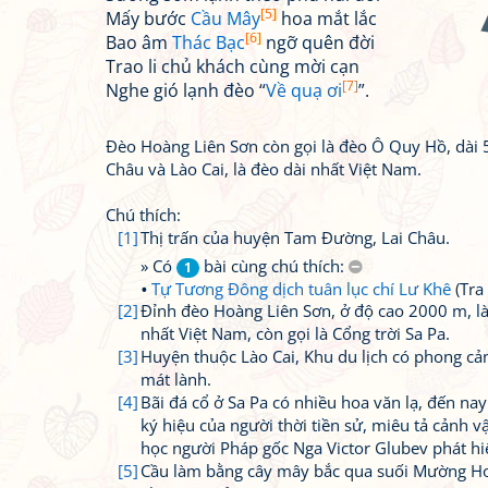
[5]
Mấy bước
Cầu Mây
hoa mắt lắc
[6]
Bao âm
Thác Bạc
ngỡ quên đời
Trao li chủ khách cùng mời cạn
[7]
Nghe gió lạnh đèo “
Về quạ ơi
”.
Đèo Hoàng Liên Sơn còn gọi là đèo Ô Quy Hồ, dài 
Châu và Lào Cai, là đèo dài nhất Việt Nam.
Chú thích:
[1]
Thị trấn của huyện Tam Đường, Lai Châu.
» Có
bài cùng chú thích:
1
Tự Tương Đông dịch tuân lục chí Lư Khê
(Tra
[2]
Đỉnh đèo Hoàng Liên Sơn, ở độ cao 2000 m, là
nhất Việt Nam, còn gọi là Cổng trời Sa Pa.
[3]
Huyện thuộc Lào Cai, Khu du lịch có phong cả
mát lành.
[4]
Bãi đá cổ ở Sa Pa có nhiều hoa văn lạ, đến na
ký hiệu của người thời tiền sử, miêu tả cảnh v
học người Pháp gốc Nga Victor Glubev phát h
[5]
Cầu làm bằng cây mây bắc qua suối Mường Ho