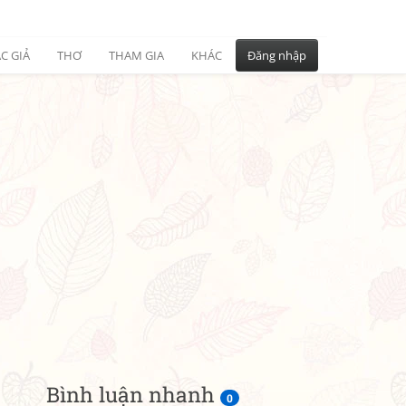
C GIẢ
THƠ
THAM GIA
KHÁC
Đăng nhập
Bình luận nhanh
0