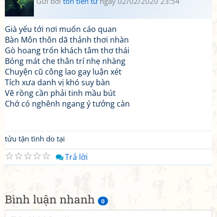
Gửi bởi
tôn tiền tử
ngày 02/02/2020 23:54
Già yếu tới nơi muốn cáo quan
Bàn Môn thôn dã thảnh thơi nhàn
Gò hoang trốn khách tâm thơ thái
Bóng mát che thân trí nhẹ nhàng
Chuyện cũ công lao gay luận xét
Tích xưa danh vị khó suy bàn
Vẽ rồng cần phải tinh mầu bút
Chớ có nghênh ngang ý tưởng càn
tửu tận tình do tại
☆
☆
☆
☆
☆
Trả lời
Bình luận nhanh
0