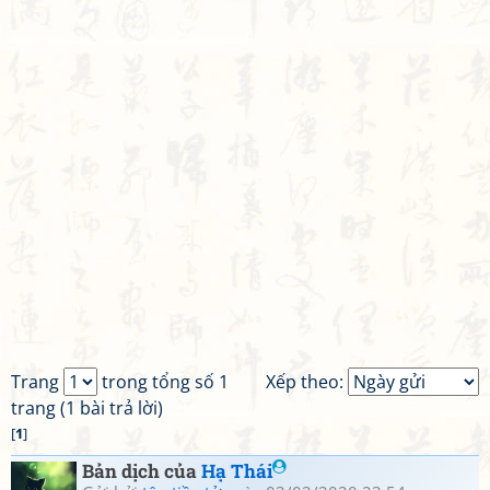
Trang
trong tổng số 1
Xếp theo:
trang (1 bài trả lời)
[
1
]
Bản dịch của
Hạ Thái