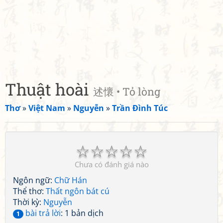
Thuật hoài
述懷 • Tỏ lòng
Thơ
»
Việt Nam
»
Nguyễn
»
Trần Đình Túc
☆
☆
☆
☆
☆
Chưa có đánh giá nào
Ngôn ngữ:
Chữ Hán
Thể thơ:
Thất ngôn bát cú
Thời kỳ:
Nguyễn
bài trả lời
: 1 bản dịch
1