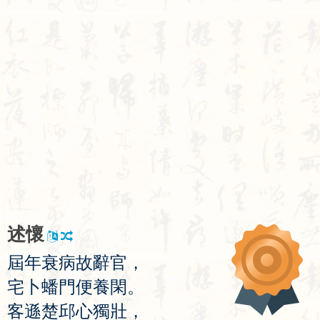
述
懷
屆
年
衰
病
故
辭
官
，
宅
卜
蟠
門
便
養
閑
。
客
遜
楚
邱
心
獨
壯
，