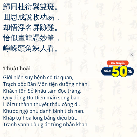
歸
同
杜
衍
鬂
雙
斑
。
囬
思
成
說
收
功
易
，
却
悟
浮
名
屏
跡
難
。
恰
似
畫
龍
憑
妙
筆
，
崢
嵘
頭
角
竦
人
看
。
Thuật hoài
Giới niên suy bệnh cố từ quan,
Trạch bốc Bàn Môn tiện dưỡng nhàn.
Khách tốn Sở khâu tâm độc tráng,
Quy đồng Đỗ Diễn mấn song ban.
Hồi tư thành thuyết thâu công dị,
Khước ngộ phù danh bính tích nan.
Kháp tự hoạ long bằng diệu bút,
Tranh vanh đầu giác tủng nhân khan.