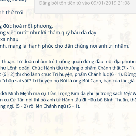
Đăng bởi
tôn tiền tử
vào 09/01/2019 21:08
h thử trổi
ng đức hoá một phương.
ong việc nước như lời châm quý báu đã dạy.
 xa nhau
nh, mang lại hạnh phúc cho dân chúng nơi anh trị nhậm.
h Thuận. Từ doãn nhằm trỏ trưởng quan đứng đầu một địa phươn
như Lệnh doãn. Chức Hành tẩu thường ở phẩm Chánh thất (7 - 1),
 (6 - 2) thì cho lãnh chức Tri huyện, phẩm Chánh lục (6 - 1). Đừng
chân sai vặt”! Tri huyện họ Bùi là ông Bùi Cạnh, bạn của tác giả.
 đời Minh Mệnh mà cụ Trần Trọng Kim đã ghi lại trong sách
Việt 
on cụ Cử Tân nói thì bố anh từ Hành tẩu đi Hậu bổ Bình Thuận, th
g ngũ (5 - 2) rồi lên Chánh ngũ (5 - 1).