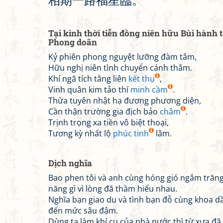
相
期
一
路
福
星
臨
。
Tại kinh thời tiễn đồng niên hữu Bùi hành 
Phong doãn
Kỷ phiên phong nguyệt lưỡng đàm tâm,
Hữu nghị niên tình chuyển cánh thâm.
Khí ngã tích tằng liên
kết thụ
,
Vinh quân kim tảo thí
minh cầm
.
Thừa tuyên nhật hạ đương phương diện,
Cần thận trường gia địch bảo
châm
.
Trịnh trọng xa tiền vô biệt thoại,
Tương kỳ nhất lộ
phúc tinh
lâm.
Dịch nghĩa
Bao phen tôi và anh cùng hóng gió ngắm trăng
năng gì vì lòng đã thầm hiểu nhau.
Nghĩa bạn giao du và tình bạn đỗ cùng khoa d
đến mức sâu đậm.
Dùng ta làm khí cụ của nhà nước thì từ xưa đã