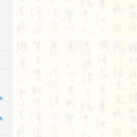
nh
nh