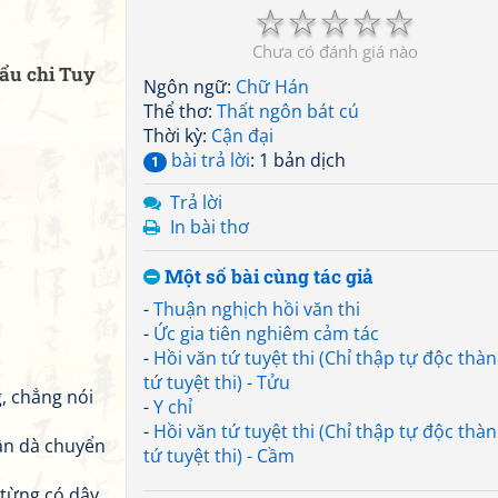
☆
☆
☆
☆
☆
Chưa có đánh giá nào
tẩu chi Tuy
Ngôn ngữ:
Chữ Hán
Thể thơ:
Thất ngôn bát cú
Thời kỳ:
Cận đại
bài trả lời
: 1 bản dịch
1
Trả lời
In bài thơ
Một số bài cùng tác giả
-
Thuận nghịch hồi văn thi
-
Ức gia tiên nghiêm cảm tác
-
Hồi văn tứ tuyệt thi (Chỉ thập tự độc thà
tứ tuyệt thi) - Tửu
, chẳng nói
-
Y chỉ
-
Hồi văn tứ tuyệt thi (Chỉ thập tự độc thà
ần dà chuyển
tứ tuyệt thi) - Cầm
 từng có dây