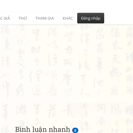
C GIẢ
THƠ
THAM GIA
KHÁC
Đăng nhập
Bình luận nhanh
0