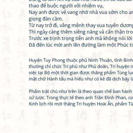
thao để buộc người với nhiệm vụ,
Nay anh được vẻ vang nhờ nhà vua sớm cho an
giọng đàn cầm.
Từ nay trở đi, vâng mệnh thay vua tuyên dươ
Thì ngày càng thêm siêng năng và cẩn thận tr
Trước xe trịnh trọng tiễn anh mà không nói lời
Đã đến lúc mời anh lên đường làm một Phúc ti
Huyện Tuy Phong thuộc phủ Ninh Thuận, tỉnh Bìn
thường chỉ chức Tri phủ như Phủ doãn, Tri huyện 
việc tại Bộ một thời gian được thăng phẩm Tùng lục
mặt chữ Hành tẩu mà hiểu như có kẻ đã dịch bậy là “
Phẩm trật chú như trên là theo quan chế ban hành
sử lược
. Trong thực tế theo anh Trần Đình Phan, c
Kinh lịch rồi mới thăng Tri huyện Hoài Ân, phẩm Tùn