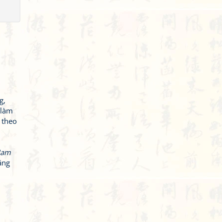
g,
 làm
 theo
Nam
ăng