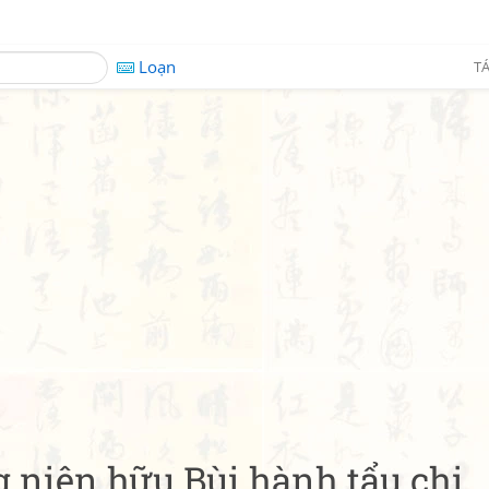
Loạn
TÁ
g niên hữu Bùi hành tẩu chi