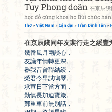
Tuy Phong doãn
在京辰餞同年
học đỗ cùng khoa họ Bùi chức hàn
Thơ
»
Việt Nam
»
Cận đại
»
Trần Đình Tân
»
H
在
京
辰
餞
同
年
友
裴
行
走
之
綏
豐
幾
番
風
月
兩
談
心
，
友
議
年
情
轉
更
深
。
器
我
昔
曾
聯
結
綬
，
榮
君
今
早
試
鳴
琴
。
承
宣
日
下
當
方
面
，
勤
慎
長
加
迪
寶
箴
。
鄭
重
車
前
無
別
話
，