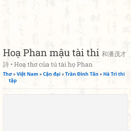
Hoạ Phan mậu tài thi
和潘茂才
詩 • Hoạ thơ của tú tài họ Phan
Thơ
»
Việt Nam
»
Cận đại
»
Trần Đình Tân
»
Hà Trì thi
tập