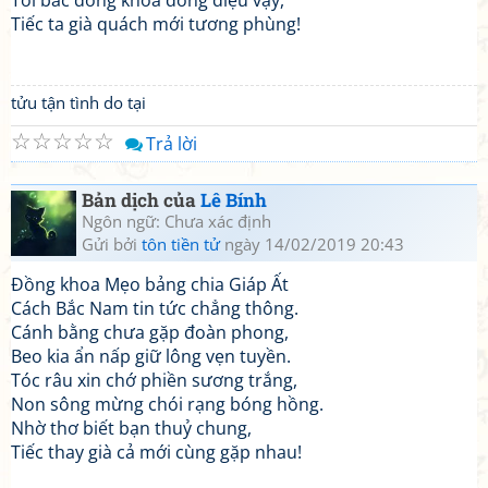
Tôi bác đồng khoa đồng điệu vậy,
Tiếc ta già quách mới tương phùng!
tửu tận tình do tại
☆
☆
☆
☆
☆
Trả lời
Bản dịch của
Lê Bính
Ngôn ngữ: Chưa xác định
Gửi bởi
tôn tiền tử
ngày 14/02/2019 20:43
Đồng khoa Mẹo bảng chia Giáp Ất
Cách Bắc Nam tin tức chẳng thông.
Cánh bằng chưa gặp đoàn phong,
Beo kia ẩn nấp giữ lông vẹn tuyền.
Tóc râu xin chớ phiền sương trắng,
Non sông mừng chói rạng bóng hồng.
Nhờ thơ biết bạn thuỷ chung,
Tiếc thay già cả mới cùng gặp nhau!