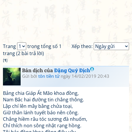
Trang
trong tổng số 1
Xếp theo:
trang (2 bài trả lời)
[
1
]
Bản dịch của
Đặng Quý Địch
Gửi bởi
tôn tiền tử
ngày 14/02/2019 20:43
Bảng chia Giáp Ất Mão khoa đồng,
Nam Bắc hai đường tin chẳng thông.
Lập chí lên mây bằng chửa toại,
Giữ thân lánh tuyết báo nên công.
Chẳng hiềm râu tóc sương đà nhuốm,
Chỉ thích non sông nhật rạng hồng.