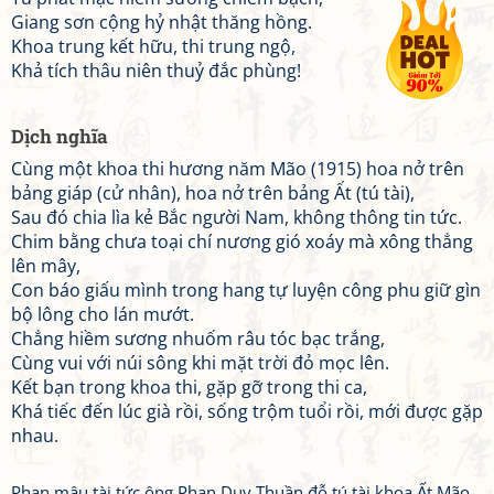
Giang sơn cộng hỷ nhật thăng hồng.
Khoa trung kết hữu, thi trung ngộ,
Khả tích thâu niên thuỷ đắc phùng!
Dịch nghĩa
Cùng một khoa thi hương năm Mão (1915) hoa nở trên
bảng giáp (cử nhân), hoa nở trên bảng Ất (tú tài),
Sau đó chia lìa kẻ Bắc người Nam, không thông tin tức.
Chim bằng chưa toại chí nương gió xoáy mà xông thẳng
lên mây,
Con báo giấu mình trong hang tự luyện công phu giữ gìn
bộ lông cho lán mướt.
Chẳng hiềm sương nhuốm râu tóc bạc trắng,
Cùng vui với núi sông khi mặt trời đỏ mọc lên.
Kết bạn trong khoa thi, gặp gỡ trong thi ca,
Khá tiếc đến lúc già rồi, sống trộm tuổi rồi, mới được gặp
nhau.
Phan mậu tài tức ông Phan Duy Thuần đỗ tú tài khoa Ất Mão