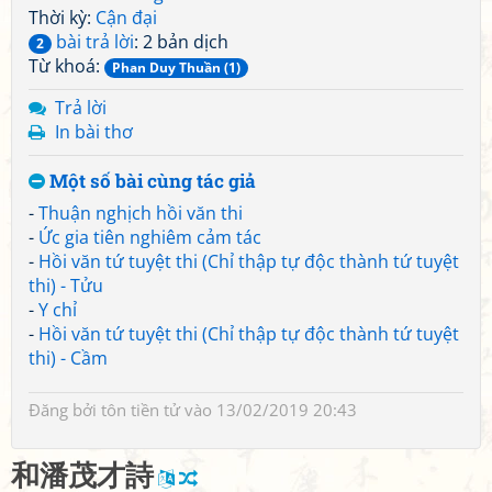
Thời kỳ:
Cận đại
bài trả lời
: 2 bản dịch
2
Từ khoá:
Phan Duy Thuần (1)
Trả lời
In bài thơ
Một số bài cùng tác giả
-
Thuận nghịch hồi văn thi
-
Ức gia tiên nghiêm cảm tác
-
Hồi văn tứ tuyệt thi (Chỉ thập tự độc thành tứ tuyệt
thi) - Tửu
-
Y chỉ
-
Hồi văn tứ tuyệt thi (Chỉ thập tự độc thành tứ tuyệt
thi) - Cầm
Đăng bởi
tôn tiền tử
vào 13/02/2019 20:43
和
潘
茂
才
詩