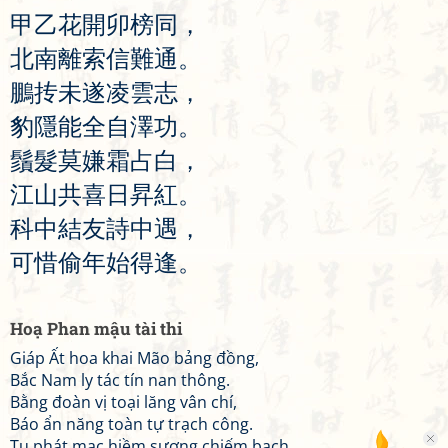
甲
乙
花
開
卯
榜
同
，
北
南
離
索
信
難
通
。
鵬
抟
未
遂
凌
雲
志
，
豹
隱
能
全
自
澤
功
。
鬚
髮
莫
嫌
霜
占
白
，
江
山
共
喜
日
昇
紅
。
科
中
結
友
詩
中
遇
，
可
惜
偷
年
始
得
逢
。
Hoạ Phan mậu tài thi
Giáp Ất hoa khai Mão bảng đồng,
Bắc Nam ly tác tín nan thông.
Bằng đoàn vị toại lăng vân chí,
Báo ẩn năng toàn tự trạch công.
Tu phát mạc hiềm sương chiếm bạch,