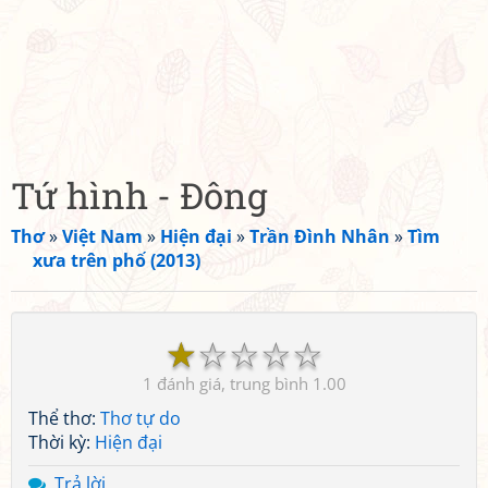
Tứ hình - Đông
Thơ
»
Việt Nam
»
Hiện đại
»
Trần Đình Nhân
»
Tìm
xưa trên phố (2013)
☆
☆
☆
☆
☆
1
1.00
Thể thơ:
Thơ tự do
Thời kỳ:
Hiện đại
Trả lời