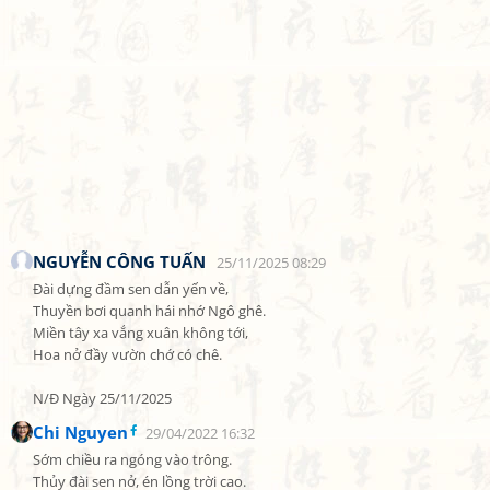
NGUYỄN CÔNG TUẤN
25/11/2025 08:29
Đài dựng đầm sen dẫn yến về,

Thuyền bơi quanh hái nhớ Ngô ghê.

Miền tây xa vắng xuân không tới,

Hoa nở đầy vườn chớ có chê.

N/Đ Ngày 25/11/2025
Chi Nguyen
29/04/2022 16:32
Sớm chiều ra ngóng vào trông.

Thủy đài sen nở, én lồng trời cao.
