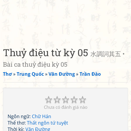
Thuỷ điệu từ kỳ 05
水調詞其五 •
Bài ca thuỷ điệu kỳ 05
Thơ
»
Trung Quốc
»
Vãn Đường
»
Trần Đào
☆
☆
☆
☆
☆
Chưa có đánh giá nào
Ngôn ngữ:
Chữ Hán
Thể thơ:
Thất ngôn tứ tuyệt
Thời kỳ:
Vãn Đường