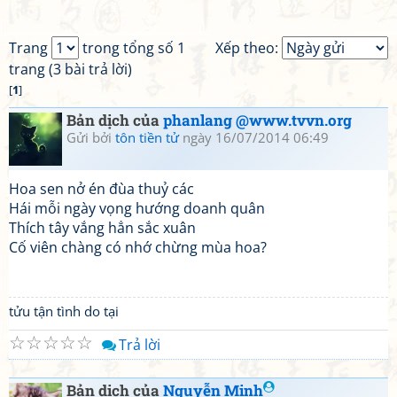
Trang
trong tổng số 1
Xếp theo:
trang (3 bài trả lời)
[
1
]
Bản dịch của
phanlang @www.tvvn.org
Gửi bởi
tôn tiền tử
ngày 16/07/2014 06:49
Hoa sen nở én đùa thuỷ các
Hái mỗi ngày vọng hướng doanh quân
Thích tây vắng hẳn sắc xuân
Cố viên chàng có nhớ chừng mùa hoa?
tửu tận tình do tại
☆
☆
☆
☆
☆
Trả lời
Bản dịch của
Nguyễn Minh