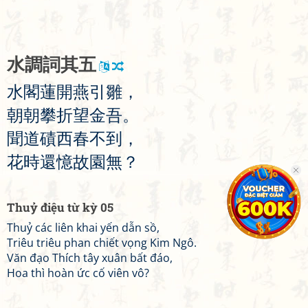
水
調
詞
其
五
水
閣
蓮
開
燕
引
雛
，
朝
朝
攀
折
望
金
吾
。
聞
道
磧
西
春
不
到
，
花
時
還
憶
故
園
無
？
Thuỷ điệu từ kỳ 05
Thuỷ các liên khai yến dẫn sồ,
Triêu triêu phan chiết vọng Kim Ngô.
Văn đạo Thích tây xuân bất đáo,
Hoa thì hoàn ức cố viên vô?