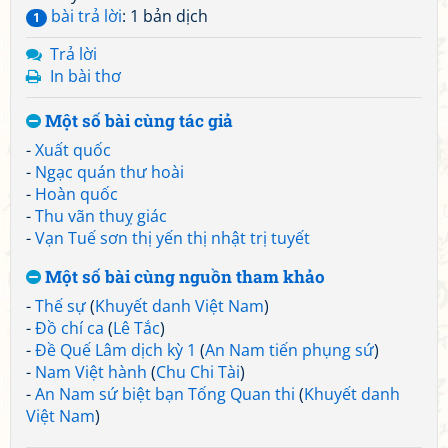
bài trả lời
: 1 bản dịch
1
Trả lời
In bài thơ
Một số bài cùng tác giả
-
Xuất quốc
-
Ngạc quán thư hoài
-
Hoàn quốc
-
Thu vãn thuỵ giác
-
Vạn Tuế sơn thị yến thị nhật trị tuyết
Một số bài cùng nguồn tham khảo
-
Thế sự
(
Khuyết danh Việt Nam
)
-
Đồ chí ca
(
Lê Tắc
)
-
Đề Quế Lâm dịch kỳ 1
(
An Nam tiến phụng sứ
)
-
Nam Việt hành
(
Chu Chi Tài
)
-
An Nam sứ biệt bạn Tống Quan thi
(
Khuyết danh
Việt Nam
)