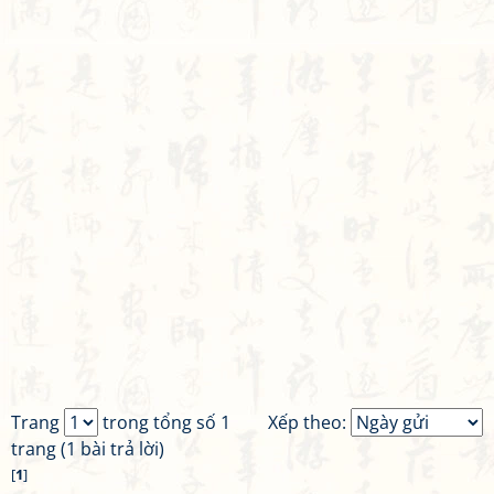
Trang
trong tổng số 1
Xếp theo:
trang (1 bài trả lời)
[
1
]