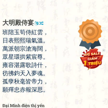
大
明
殿
侍
宴
班
陪
玉
筍
侍
紅
雲
，
日
表
熙
熙
瑞
氣
溫
。
萬
派
朝
宗
滄
海
闊
，
眾
星
環
拱
紫
宸
尊
。
雍
容
湛
露
歌
詩
什
，
彷
彿
鈞
天
入
夢
魂
。
孤
孽
秋
毫
皆
帝
力
，
願
殫
忠
赤
報
深
思
。
Đại Minh điện thị yến