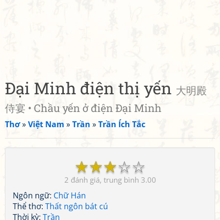
Đại Minh điện thị yến
大明殿
侍宴 • Chầu yến ở điện Đại Minh
Thơ
»
Việt Nam
»
Trần
»
Trần Ích Tắc
☆
☆
☆
☆
☆
2
3.00
Ngôn ngữ:
Chữ Hán
Thể thơ:
Thất ngôn bát cú
Thời kỳ:
Trần