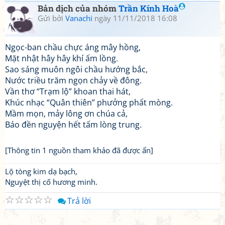
Bản dịch của nhóm
Trần Kính Hoà
Gửi bởi
Vanachi
ngày 11/11/2018 16:08
Ngọc-ban chầu chực áng mây hồng,
Mặt nhật hây hây khí ấm lồng.
Sao sáng muôn ngôi chầu hướng bắc,
Nước triều trăm ngọn chảy về đông.
Vần thơ “Trạm lộ” khoan thai hát,
Khúc nhạc “Quân thiên” phưởng phất mòng.
Mầm mọn, mảy lông ơn chúa cả,
Báo đền nguyện hết tấm lòng trung.
[Thông tin 1 nguồn tham khảo đã được ẩn]
Lộ tòng kim dạ bạch,
Nguyệt thị cố hương minh.
☆
☆
☆
☆
☆
Trả lời