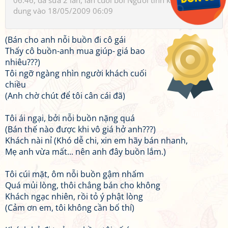
06:46, đã sửa 2 lần, lần cuối bởi
Người tình không chân
dung
vào 18/05/2009 06:09
(Bán cho anh nỗi buồn đi cô gái
Thấy cô buồn-anh mua giúp- giá bao
nhiêu???)
Tôi ngỡ ngàng nhìn người khách cuối
chiều
(Anh chờ chút để tôi cân cái đã)
Tôi ái ngại, bởi nỗi buồn nặng quá
(Bán thế nào được khi vô giá hở anh???)
Khách nài nỉ (Khó dễ chi, xin em hãy bán nhanh,
Mẹ anh vừa mất... nên anh đây buồn lắm.)
Tôi cúi mặt, ôm nỗi buồn gậm nhấm
Quá mủi lòng, thôi chẳng bán cho không
Khách ngạc nhiên, rồi tỏ ý phật lòng
(Cảm ơn em, tôi không cần bố thí)