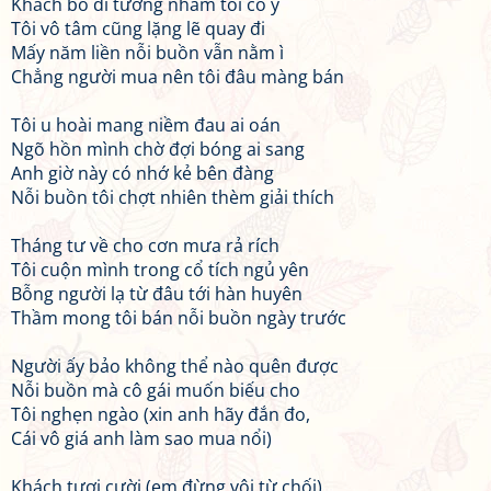
Khách bỏ đi tưởng nhầm tôi cố ý
Tôi vô tâm cũng lặng lẽ quay đi
Mấy năm liền nỗi buồn vẫn nằm ì
Chẳng người mua nên tôi đâu màng bán
Tôi u hoài mang niềm đau ai oán
Ngõ hồn mình chờ đợi bóng ai sang
Anh giờ này có nhớ kẻ bên đàng
Nỗi buồn tôi chợt nhiên thèm giải thích
Tháng tư về cho cơn mưa rả rích
Tôi cuộn mình trong cổ tích ngủ yên
Bỗng người lạ từ đâu tới hàn huyên
Thầm mong tôi bán nỗi buồn ngày trước
Người ấy bảo không thể nào quên được
Nỗi buồn mà cô gái muốn biếu cho
Tôi nghẹn ngào (xin anh hãy đắn đo,
Cái vô giá anh làm sao mua nổi)
Khách tươi cười (em đừng vội từ chối)