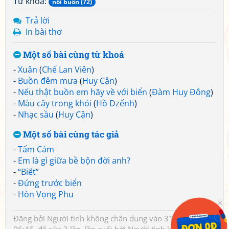
Từ khoá:
nỗi buồn (72)
Trả lời
In bài thơ
Một số bài cùng từ khoá
-
Xuân
(
Chế Lan Viên
)
-
Buồn đêm mưa
(
Huy Cận
)
-
Nếu thật buồn em hãy về với biển
(
Đàm Huy Đông
)
-
Màu cây trong khói
(
Hồ Dzếnh
)
-
Nhạc sầu
(
Huy Cận
)
Một số bài cùng tác giả
-
Tấm Cám
-
Em là gì giữa bề bộn đời anh?
-
“Biết”
-
Đứng trước biển
-
Hòn Vọng Phu
Đăng bởi
Người tình không chân dung
vào 31/03/2007