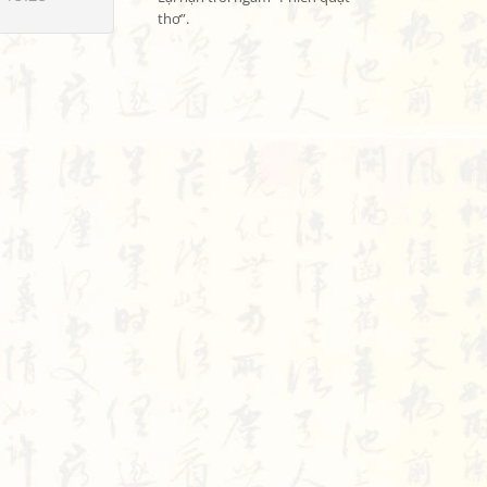
thơ”.