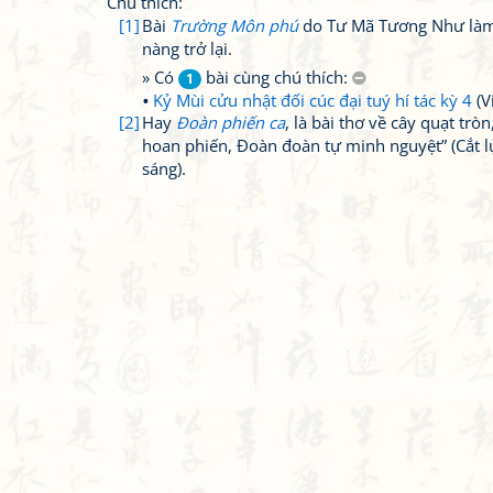
Chú thích:
[1]
Bài
Trường Môn phú
do Tư Mã Tương Như làm đ
nàng trở lại.
» Có
bài cùng chú thích:
1
Kỷ Mùi cửu nhật đối cúc đại tuý hí tác kỳ 4
(V
[2]
Hay
Đoàn phiến ca
, là bài thơ về cây quạt trò
hoan phiến, Đoàn đoàn tự minh nguyệt” (Cắt lụ
sáng).