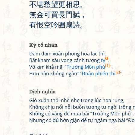
不
堪
愁
望
更
相
思
。
無
金
可
買
長
門
賦
，
有
恨
空
吟
團
扇
詩
。
Ký cố nhân
Đạm đạm xuân phong hoa lạc thì,
Bất kham sầu vọng cánh tương
ty
.
[1]
Vô kim khả mãi “
Trường Môn phú
”,
[2]
Hữu hận không ngâm “
Đoàn phiến thi
”.
Dịch nghĩa
Gió xuân thổi nhè nhẹ trong lúc hoa rụng,
Không chịu nổi nỗi buồn tương tư ngồi trông 
Không có vàng để mua bài “Trường Môn phú”,
Nhưng có đủ hờn giận để tự ngâm nga bài “Đoà