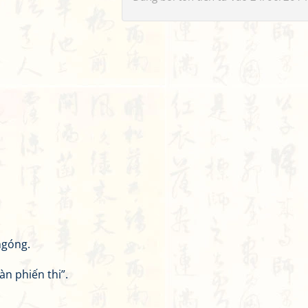
ngóng.
n phiến thi”.