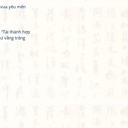
p vua yêu mến
: “Tài thành hợp
hư vầng trăng