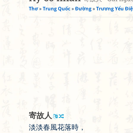
Thơ
»
Trung Quốc
»
Đường
»
Trương Yểu Đi
寄
故
人
淡
淡
春
風
花
落
時
，