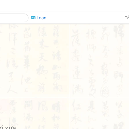
Loạn
TÁ
i xưa