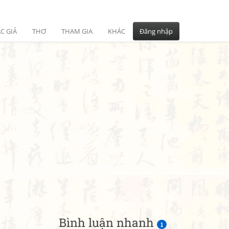
C GIẢ
THƠ
THAM GIA
KHÁC
Đăng nhập
Bình luận nhanh
1