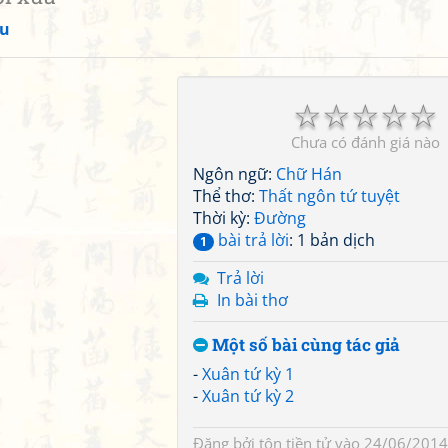
ệu
☆
☆
☆
☆
☆
Chưa có đánh giá nào
Ngôn ngữ:
Chữ Hán
Thể thơ:
Thất ngôn tứ tuyệt
Thời kỳ:
Đường
bài trả lời
: 1 bản dịch
1
Trả lời
In bài thơ
Một số bài cùng tác giả
-
Xuân tứ kỳ 1
-
Xuân tứ kỳ 2
Đăng bởi
tôn tiền tử
vào 24/06/2014