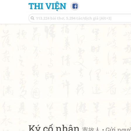
THI VIỆN
Ký cố nhân
寄故人 • Gửi ngườ