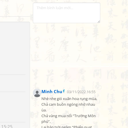
Minh Chu
03/11/2022 16:55
Nhè nhẹ gió xuân hoa rụng mùa,

Chả cam buồn ngóng nhớ nhau 
ùa.

Chả vàng mua nổi “Trường Môn 
phú”,

 15:25
Lại hận trời ngâm “Phiến quạt 