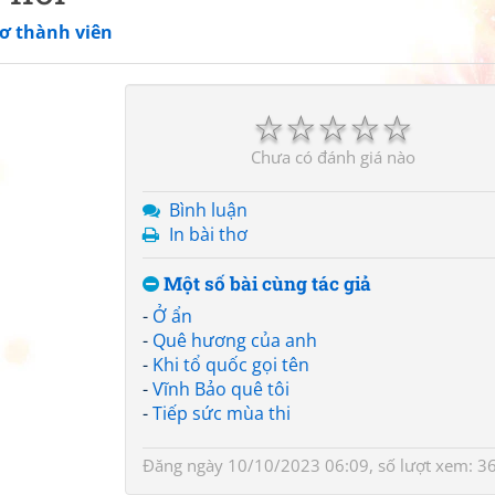
ơ thành viên
☆
☆
☆
☆
☆
Chưa có đánh giá nào
Bình luận
In bài thơ
Một số bài cùng tác giả
-
Ở ẩn
-
Quê hương của anh
-
Khi tổ quốc gọi tên
-
Vĩnh Bảo quê tôi
-
Tiếp sức mùa thi
Đăng ngày 10/10/2023 06:09, số lượt xem: 3