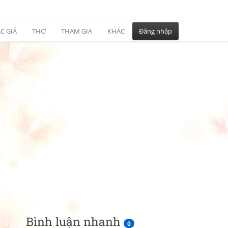
C GIẢ
THƠ
THAM GIA
KHÁC
Đăng nhập
Bình luận nhanh
0