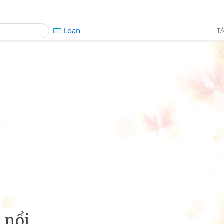
Loạn
TÁ
 nổi