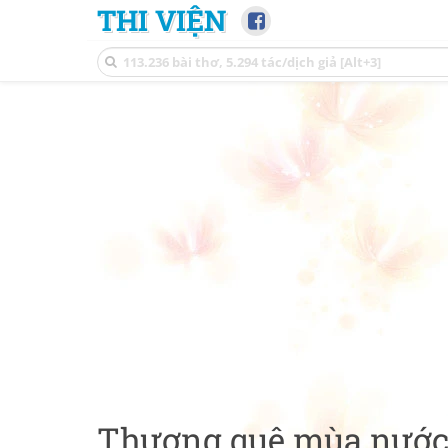
THI VIỆN
Thương quê mùa nước