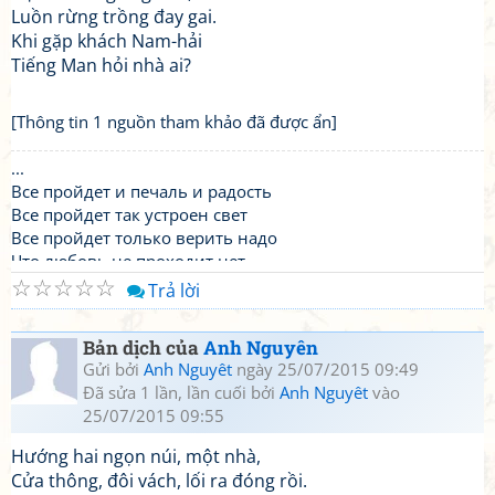
Luồn rừng trồng đay gai.
Khi gặp khách Nam-hải
Tiếng Man hỏi nhà ai?
[Thông tin 1 nguồn tham khảo đã được ẩn]
...
Все пройдет и печаль и радость
Все пройдет так устроен свет
Все пройдет только верить надо
Что любовь не проходит нет ..
☆
☆
☆
☆
☆
Trả lời
Bản dịch của
Anh Nguyên
Gửi bởi
Anh Nguyêt
ngày 25/07/2015 09:49
Đã sửa 1 lần, lần cuối bởi
Anh Nguyêt
vào
25/07/2015 09:55
Hướng hai ngọn núi, một nhà,
Cửa thông, đôi vách, lối ra đóng rồi.