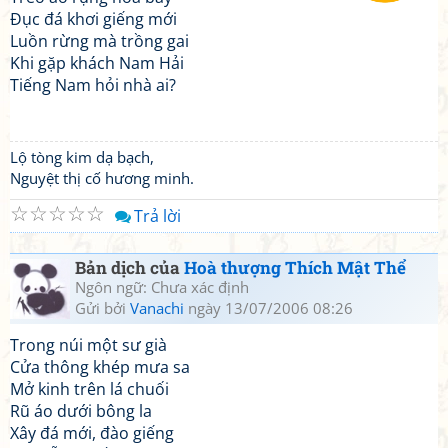
Đục đá khơi giếng mới
Luồn rừng mà trồng gai
Khi gặp khách Nam Hải
Tiếng Nam hỏi nhà ai?
Lộ tòng kim dạ bạch,
Nguyệt thị cố hương minh.
☆
☆
☆
☆
☆
Trả lời
Bản dịch của
Hoà thượng Thích Mật Thể
Ngôn ngữ: Chưa xác định
Gửi bởi
Vanachi
ngày 13/07/2006 08:26
Trong núi một sư già
Cửa thông khép mưa sa
Mở kinh trên lá chuối
Rũ áo dưới bông la
Xây đá mới, đào giếng