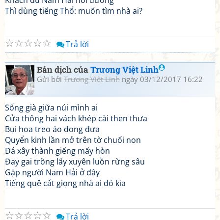
Khách du Nam Hải hỏi đường
Thì dùng tiếng Thổ: muốn tìm nhà ai?
☆
☆
☆
☆
☆
Trả lời
Bản dịch của
Trương Việt Linh
Gửi bởi
Trương Việt Linh
ngày 03/12/2017 16:22
Sống già giữa núi mình ai
Cửa thông hai vách khép cài then thưa
Bụi hoa treo áo đong đưa
Quyển kinh lần mở trên tờ chuối non
Đá xây thành giếng mấy hòn
Đay gai trồng lấy xuyên luồn rừng sâu
Gặp người Nam Hải ở đây
Tiếng quê cất giọng nhà ai đó kìa
☆
☆
☆
☆
☆
Trả lời