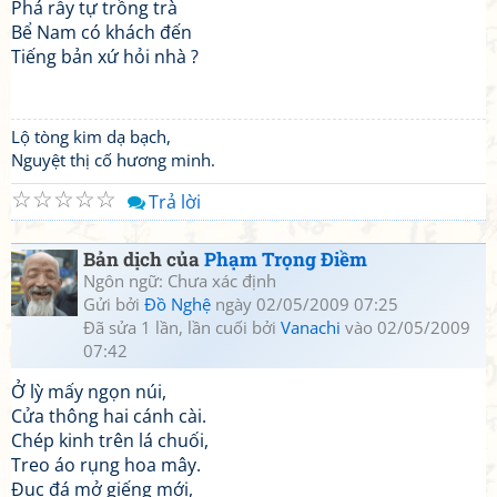
Phá rẫy tự trồng trà
Bể Nam có khách đến
Tiếng bản xứ hỏi nhà ?
Lộ tòng kim dạ bạch,
Nguyệt thị cố hương minh.
☆
☆
☆
☆
☆
Trả lời
Bản dịch của
Phạm Trọng Điềm
Ngôn ngữ: Chưa xác định
Gửi bởi
Đồ Nghệ
ngày 02/05/2009 07:25
Đã sửa 1 lần, lần cuối bởi
Vanachi
vào 02/05/2009
07:42
Ở lỳ mấy ngọn núi,
Cửa thông hai cánh cài.
Chép kinh trên lá chuối,
Treo áo rụng hoa mây.
Đục đá mở giếng mới,