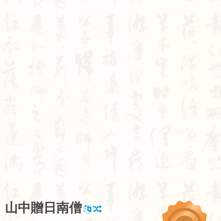
山
中
贈
日
南
僧