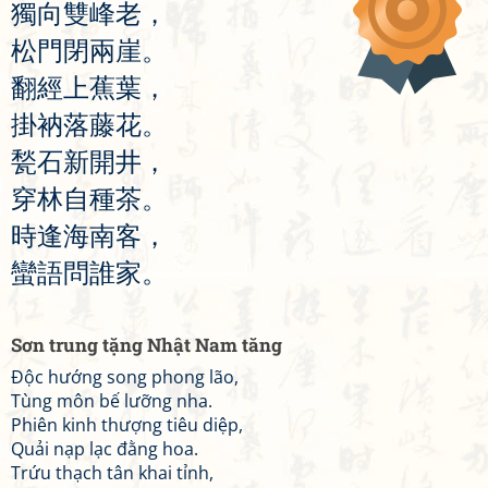
獨
向
雙
峰
老
，
松
門
閉
兩
崖
。
翻
經
上
蕉
葉
，
掛
衲
落
藤
花
。
甃
石
新
開
井
，
穿
林
自
種
茶
。
時
逢
海
南
客
，
蠻
語
問
誰
家
。
Sơn trung tặng Nhật Nam tăng
Độc hướng song phong lão,
Tùng môn bế lưỡng nha.
Phiên kinh thượng tiêu diệp,
Quải nạp lạc đằng hoa.
Trứu thạch tân khai tỉnh,