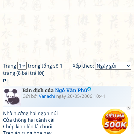
Trang
trong tổng số 1
Xếp theo:
trang (8 bài trả lời)
[
1
]
Bản dịch của
Ngô Văn Phú
Gửi bởi
Vanachi
ngày 20/05/2006 10:41
Nhà hướng hai ngọn núi
Cửa thông hai cánh cài
Chép kinh lên lá chuối
Treo áo rụng hoa bay