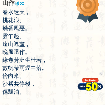
山
作
春
水
迷
天
，
桃
花
浪
、
幾
番
風
惡
。
雲
乍
起
、
遠
山
遮
盡
，
晚
風
還
作
。
綠
卷
芳
洲
生
杜
若
，
數
帆
帶
雨
煙
中
落
。
傍
向
來
、
沙
觜
共
停
棧
，
傷
飄
泊
。