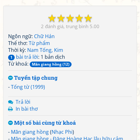
☆
☆
☆
☆
☆
2
5.00
Ngôn ngữ:
Chữ Hán
Thể thơ:
Từ phẩm
Thời kỳ:
Nam Tống, Kim
bài trả lời
: 1 bản dịch
1
Từ khoá:
Mãn giang hồng (12)
Tuyển tập chung
-
Tống từ (1999)
Trả lời
In bài thơ
Một số bài cùng từ khoá
-
Mãn giang hồng
(
Nhạc Phi
)
-
Mãn giang hồng - Đăng Hoàng Hạc lâu hữu cảm