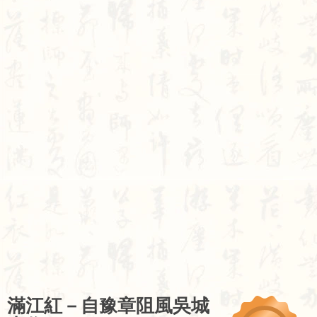
滿
江
紅
－
自
豫
章
阻
風
吳
城