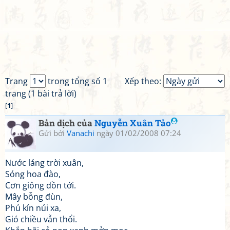
Trang
trong tổng số 1
Xếp theo:
trang (1 bài trả lời)
[
1
]
Bản dịch của
Nguyễn Xuân Tảo
Gửi bởi
Vanachi
ngày 01/02/2008 07:24
Nước láng trời xuân,
Sóng hoa đào,
Cơn giông dồn tới.
Mây bỗng đùn,
Phủ kín núi xa,
Gió chiều vẫn thổi.