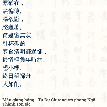
寒
猶
在
，
衾
偏
薄
。
腸
欲
斷
，
愁
難
著
。
倚
篷
窗
無
寐
，
引
杯
孤
酌
。
寒
食
清
明
都
過
卻
，
最
憐
輕
負
年
時
約
。
想
小
樓
、
終
日
望
歸
舟
，
人
如
削
。
Mãn giang hồng - Tự Dự Chương trở phong Ngô
Thành sơn tác