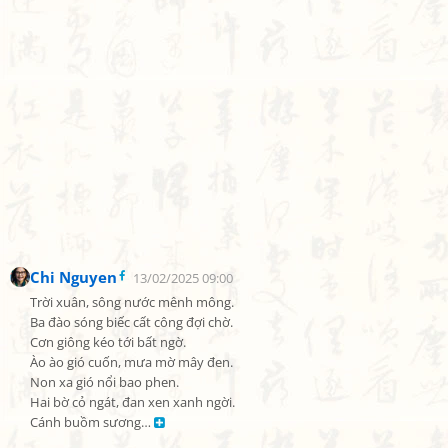
Chi Nguyen
13/02/2025 09:00
Trời xuân, sông nước mênh mông.

Ba đào sóng biếc cất công đợi chờ.

Cơn giông kéo tới bất ngờ.

Ào ào gió cuốn, mưa mờ mây đen.

Non xa gió nổi bao phen.

Hai bờ cỏ ngát, đan xen xanh ngời.

Cánh buồm sương… 