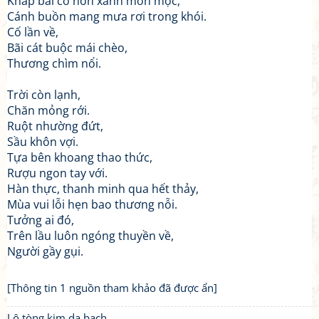
Khắp bãi cỏ non xanh mởn mọc,
Cánh buồn mang mưa rơi trong khói.
Cố lần về,
Bãi cát buộc mái chèo,
Thương chìm nổi.
Trời còn lạnh,
Chăn mỏng rới.
Ruột nhường đứt,
Sầu khôn vợi.
Tựa bên khoang thao thức,
Rượu ngon tay với.
Hàn thực, thanh minh qua hết thảy,
Mùa vui lỗi hẹn bao thương nỗi.
Tưởng ai đó,
Trên lầu luôn ngóng thuyền về,
Người gầy gụi.
[Thông tin 1 nguồn tham khảo đã được ẩn]
Lộ tòng kim dạ bạch,