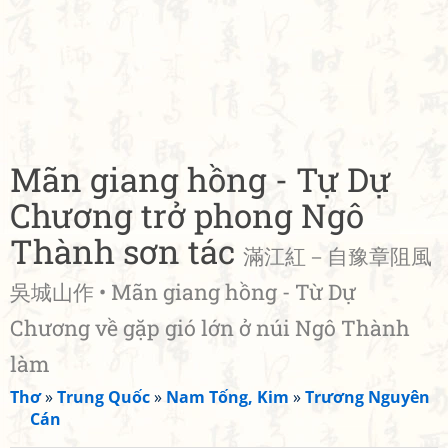
Mãn giang hồng - Tự Dự
Chương trở phong Ngô
Thành sơn tác
滿江紅－自豫章阻風
吳城山作 • Mãn giang hồng - Từ Dự
Chương về gặp gió lớn ở núi Ngô Thành
làm
Thơ
»
Trung Quốc
»
Nam Tống, Kim
»
Trương Nguyên
Cán