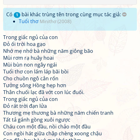
Có
bài khác trùng tên trong cùng mục tác giả:
1
Tuổi thơ
Minithơ (2008)
Trong giấc ngủ của con
Đỏ ối trời hoa gạo
Nhớ mẹ nhớ bà những năm giông bão
Mùi rơm rạ huây hoai
Mùi bùn non ngây ngái
Tuổi thơ con lấm láp bãi bồi
Cho chuồn ngô cắn rốn
Tưởng sông Hồng hẹp hơn
Thân chuối lạc đã vớt con lúc đuối.
Trong giấc ngủ của con
Đỏ rát trời đạn lửa
Thương mẹ thương bà những năm chiến tranh
Tất tả gánh gồng xuôi ngược
Cháu con một đầu, nồi chảo một đầu
Con ngồi hát giữa chập chèng xoong chậu