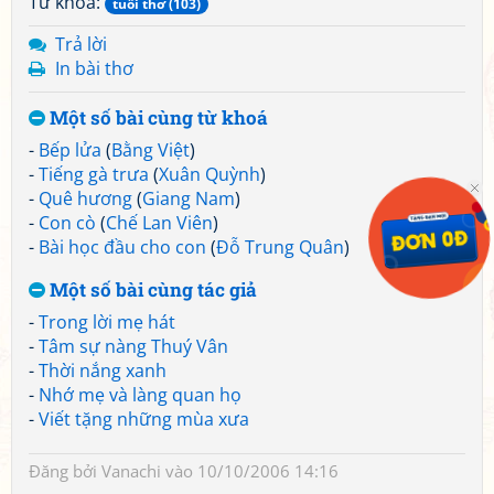
Từ khoá:
tuổi thơ (103)
Trả lời
In bài thơ
Một số bài cùng từ khoá
-
Bếp lửa
(
Bằng Việt
)
-
Tiếng gà trưa
(
Xuân Quỳnh
)
-
Quê hương
(
Giang Nam
)
-
Con cò
(
Chế Lan Viên
)
-
Bài học đầu cho con
(
Đỗ Trung Quân
)
Một số bài cùng tác giả
-
Trong lời mẹ hát
-
Tâm sự nàng Thuý Vân
-
Thời nắng xanh
-
Nhớ mẹ và làng quan họ
-
Viết tặng những mùa xưa
Đăng bởi
Vanachi
vào 10/10/2006 14:16