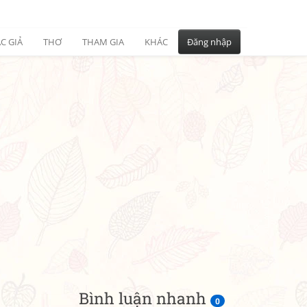
C GIẢ
THƠ
THAM GIA
KHÁC
Đăng nhập
Bình luận nhanh
0