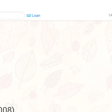
Loạn
TÁ
008)