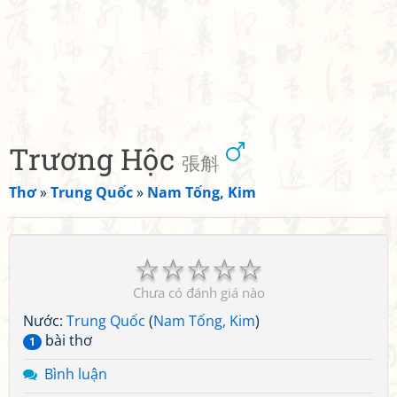
Trương Hộc
張斛
Thơ
»
Trung Quốc
»
Nam Tống, Kim
☆
☆
☆
☆
☆
Chưa có đánh giá nào
Nước:
Trung Quốc
(
Nam Tống, Kim
)
bài thơ
1
Bình luận