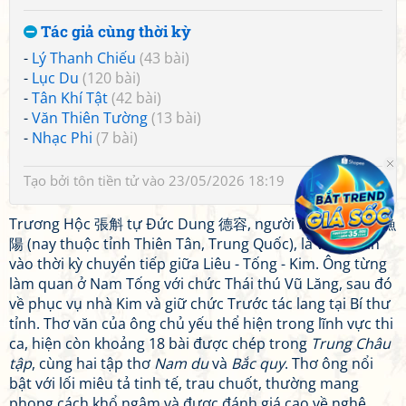
Tác giả cùng thời kỳ
-
Lý Thanh Chiếu
(43 bài)
-
Lục Du
(120 bài)
-
Tân Khí Tật
(42 bài)
-
Văn Thiên Tường
(13 bài)
-
Nhạc Phi
(7 bài)
Tạo bởi
tôn tiền tử
vào 23/05/2026 18:19
Trương Hộc 張斛 tự Đức Dung 德容, người Ngư Dương 漁
陽 (nay thuộc tỉnh Thiên Tân, Trung Quốc), là văn nhân
vào thời kỳ chuyển tiếp giữa Liêu - Tống - Kim. Ông từng
làm quan ở Nam Tống với chức Thái thú Vũ Lăng, sau đó
về phục vụ nhà Kim và giữ chức Trước tác lang tại Bí thư
tỉnh. Thơ văn của ông chủ yếu thể hiện trong lĩnh vực thi
ca, hiện còn khoảng 18 bài được chép trong
Trung Châu
tập
, cùng hai tập thơ
Nam du
và
Bắc quy
. Thơ ông nổi
bật với lối miêu tả tinh tế, trau chuốt, thường mang
phong cách khổ ngâm và được đánh giá cao về nghệ