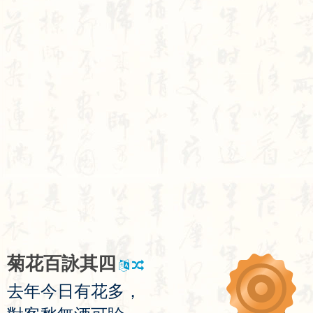
菊
花
百
詠
其
四
去
年
今
日
有
花
多
，