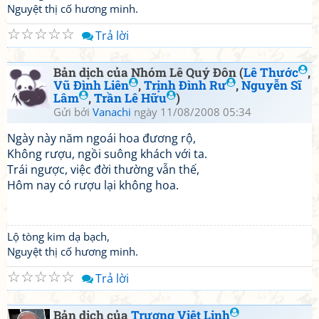
Nguyệt thị cố hương minh.
☆
☆
☆
☆
☆
Trả lời
Bản dịch của Nhóm Lê Quý Đôn (
Lê Thước
,
Vũ Đình Liên
,
Trịnh Đình Rư
,
Nguyễn Sĩ
Lâm
,
Trần Lê Hữu
)
Gửi bởi
Vanachi
ngày 11/08/2008 05:34
Ngày này năm ngoái hoa đương rộ,
Không rượu, ngồi suông khách với ta.
Trái ngược, việc đời thường vẫn thế,
Hôm nay có rượu lại không hoa.
Lộ tòng kim dạ bạch,
Nguyệt thị cố hương minh.
☆
☆
☆
☆
☆
Trả lời
Bản dịch của
Trương Việt Linh