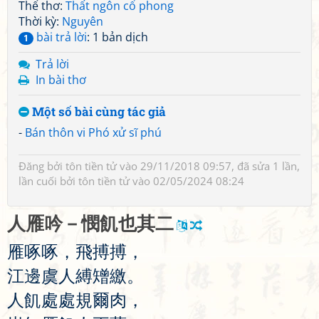
Thể thơ:
Thất ngôn cổ phong
Thời kỳ:
Nguyên
bài trả lời
: 1 bản dịch
1
Trả lời
In bài thơ
Một số bài cùng tác giả
-
Bán thôn vi Phó xử sĩ phú
Đăng bởi
tôn tiền tử
vào 29/11/2018 09:57, đã sửa 1 lần,
lần cuối bởi
tôn tiền tử
vào 02/05/2024 08:24
人
雁
吟
－
憫
飢
也
其
二
雁
啄
啄
，
飛
搏
搏
，
江
邊
虞
人
縛
矰
繳
。
人
飢
處
處
規
爾
肉
，