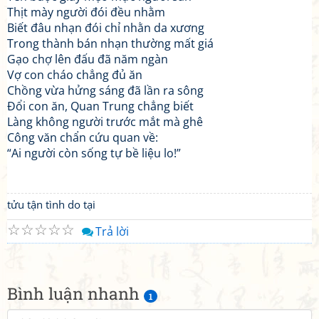
Thịt mày người đói đều nhằm
Biết đâu nhạn đói chỉ nhằn da xương
Trong thành bán nhạn thường mất giá
Gạo chợ lên đấu đã năm ngàn
Vợ con cháo chẳng đủ ăn
Chồng vừa hửng sáng đã lần ra sông
Đổi con ăn, Quan Trung chẳng biết
Làng không người trước mắt mà ghê
Công văn chẩn cứu quan về:
“Ai người còn sống tự bề liệu lo!”
tửu tận tình do tại
☆
☆
☆
☆
☆
Trả lời
Bình luận nhanh
1