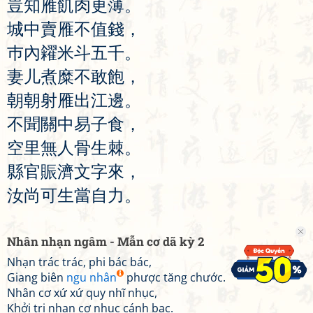
豈
知
雁
飢
肉
更
薄
。
城
中
賣
雁
不
值
錢
，
巿
內
糴
米
斗
五
千
。
妻
儿
煮
糜
不
敢
飽
，
朝
朝
射
雁
出
江
邊
。
不
聞
關
中
易
子
食
，
空
里
無
人
骨
生
棘
。
縣
官
賑
濟
文
字
來
，
汝
尚
可
生
當
自
力
。
Nhân nhạn ngâm - Mẫn cơ dã kỳ 2
Nhạn trác trác, phi bác bác,
Giang biên
ngu nhân
phược tăng chước.
Nhân cơ xứ xứ quy nhĩ nhục,
Khởi tri nhạn cơ nhục cánh bạc.