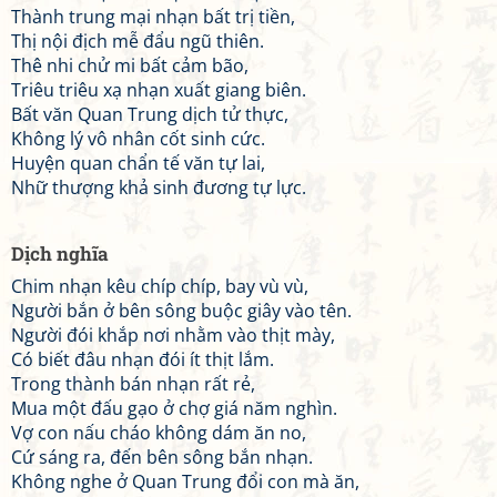
Thành trung mại nhạn bất trị tiền,
Thị nội địch mễ đẩu ngũ thiên.
Thê nhi chử mi bất cảm bão,
Triêu triêu xạ nhạn xuất giang biên.
Bất văn Quan Trung dịch tử thực,
Không lý vô nhân cốt sinh cức.
Huyện quan chẩn tế văn tự lai,
Nhữ thượng khả sinh đương tự lực.
Dịch nghĩa
Chim nhạn kêu chíp chíp, bay vù vù,
Người bắn ở bên sông buộc giây vào tên.
Người đói khắp nơi nhằm vào thịt mày,
Có biết đâu nhạn đói ít thịt lắm.
Trong thành bán nhạn rất rẻ,
Mua một đấu gạo ở chợ giá năm nghìn.
Vợ con nấu cháo không dám ăn no,
Cứ sáng ra, đến bên sông bắn nhạn.
Không nghe ở Quan Trung đổi con mà ăn,