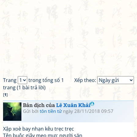
Trang
trong tổng số 1
Xếp theo:
trang (1 bài trả lời)
[
1
]
Bản dịch của
Lê Xuân Khải
Gửi bởi
tôn tiền tử
ngày 28/11/2018 09:57
Xập xoè bay nhạn kêu trẹc trẹc
Tên buộc giây mẹo mực người săn