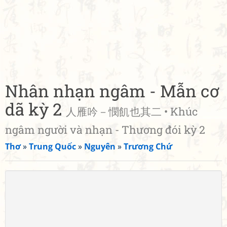
Nhân nhạn ngâm - Mẫn cơ
dã kỳ 2
人雁吟－憫飢也其二 • Khúc
ngâm người và nhạn - Thương đói kỳ 2
Thơ
»
Trung Quốc
»
Nguyên
»
Trương Chứ