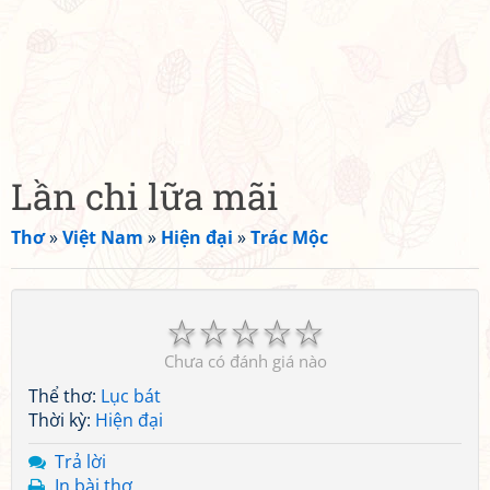
Lần chi lữa mãi
Thơ
»
Việt Nam
»
Hiện đại
»
Trác Mộc
☆
☆
☆
☆
☆
Chưa có đánh giá nào
Thể thơ:
Lục bát
Thời kỳ:
Hiện đại
Trả lời
In bài thơ