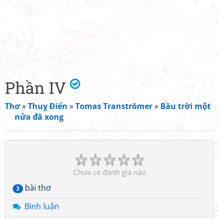
Phần IV
Thơ
»
Thuỵ Điển
»
Tomas Tranströmer
»
Bầu trời một
nửa đã xong
☆
☆
☆
☆
☆
Chưa có đánh giá nào
bài thơ
3
Bình luận