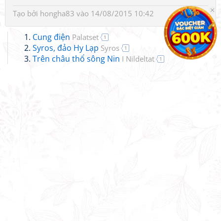
Tạo bởi
hongha83
vào 14/08/2015 10:42
Cung điện
Palatset
1
Syros, đảo Hy Lạp
Syros
1
Trên châu thổ sông Nin
I Nildeltat
1