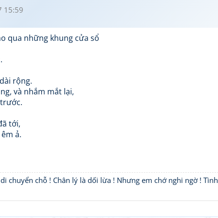
 15:59
ào qua những khung cửa sổ
.
dài rộng.
ng, và nhắm mắt lại,
trước.
ã tới,
 êm ả.
 di chuyển chỗ ! Chân lý là dối lừa ! Nhưng em chớ nghi ngờ ! Tìn