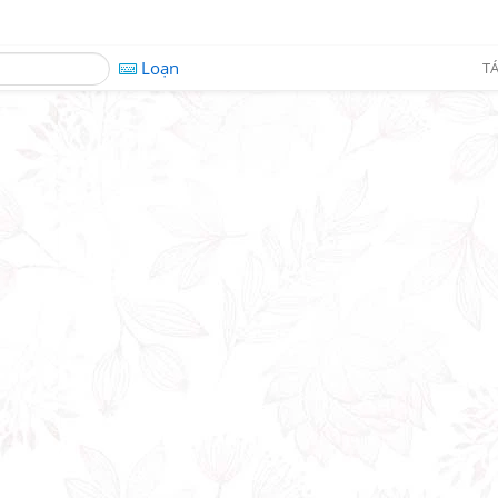
Loạn
TÁ