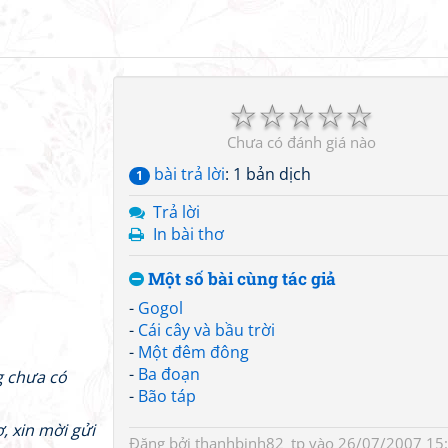
☆
☆
☆
☆
☆
Chưa có đánh giá nào
bài trả lời
: 1 bản dịch
1
Trả lời
In bài thơ
Một số bài cùng tác giả
-
Gogol
-
Cái cây và bầu trời
-
Một đêm đông
-
Ba đoạn
g chưa có
-
Bão táp
, xin mời gửi
Đăng bởi
thanhbinh82_tp
vào 26/07/2007 15