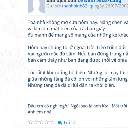
Bản dịch của
Lê Đình Nhất-Lang
Gửi bởi
thanhbinh82_tp
ngày 26/07/2007
Toà nhà không mở cửa hôm nay. Nắng chen v
và làm ấm mặt trên của cái bàn giấy
đủ mạnh để mang số mạng của những kẻ khác
Hôm nay chúng tôi ở ngoài trời, trên triền dốc 
Vài người mặc đồ sậm. Nếu bạn đứng trong nắ
bạn cảm thấy như bạn đang được thổi về phía 
Tôi rất ít khi xuống tới biển. Nhưng lúc này tôi đ
giữa những tảng đá cỡ lớn với những tấm lưng
Những tảng đá đã đi lùi dần ra khỏi biển.
Dẫu em có nghi ngờ ! Ngôi sao là ánh lửa ! Mặt trời
Anh em nhé
☆
☆
☆
☆
☆
Trả lời