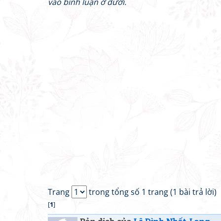
vào bình luận ở dưới.
Trang
trong tổng số 1 trang (1 bài trả lời)
[
1
]