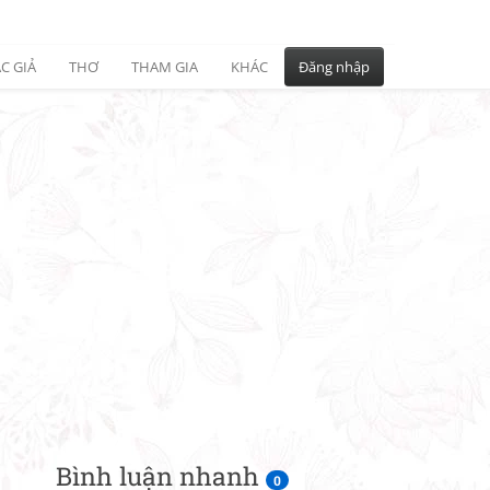
C GIẢ
THƠ
THAM GIA
KHÁC
Đăng nhập
Bình luận nhanh
0