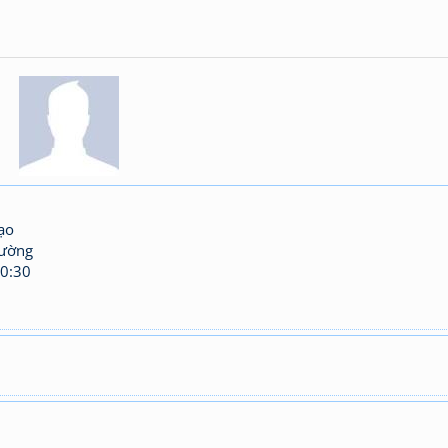
ạo
hường
0:30