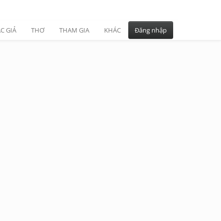
C GIẢ
THƠ
THAM GIA
KHÁC
Đăng nhập