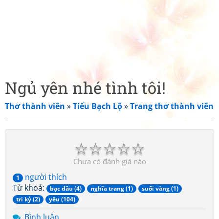
Ngủ yên nhé tình tôi!
Thơ thành viên
»
Tiểu Bạch Lộ
»
Trang thơ thành viên
☆
☆
☆
☆
☆
Chưa có đánh giá nào
người thích
1
Từ khoá:
bạc đầu (4)
nghĩa trang (1)
suối vàng (1)
tri kỷ (2)
yêu (104)
Bình luận