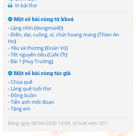
In bài thơ
Một số bài cùng từ khoá
-
Lặng nhìn
(
dongmai40
)
-
Điên, dại, cuồng, si, chút hoang mang
(
Thien An
Ho
)
-
Yêu và thương
(
Đoàn Vũ
)
-
Tết nguyên tiêu
(
Cafe Ớt
)
-
Bài 1
(
Huy Trường
)
Một số bài cùng tác giả
-
Chùa quê
-
Làng quê tuổi thơ
-
Đông buồn
-
Tiễn anh một đoạn
-
Tặng em
Đăng ngày 06/06/2020 13:08, số lượt xem: 851