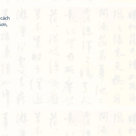
 cách
Sơn,