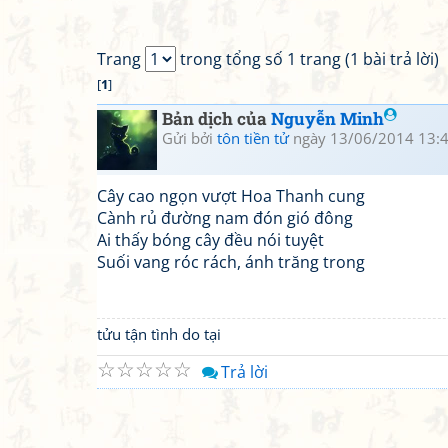
Trang
trong tổng số 1 trang (1 bài trả lời)
[
1
]
Bản dịch của
Nguyễn Minh
Gửi bởi
tôn tiền tử
ngày 13/06/2014 13:
Cây cao ngọn vượt Hoa Thanh cung
Cành rủ đường nam đón gió đông
Ai thấy bóng cây đều nói tuyệt
Suối vang róc rách, ánh trăng trong
tửu tận tình do tại
☆
☆
☆
☆
☆
Trả lời