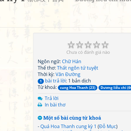
☆
☆
☆
☆
☆
Chưa có đánh giá nào
Ngôn ngữ:
Chữ Hán
Thể thơ:
Thất ngôn tứ tuyệt
Thời kỳ:
Vãn Đường
bài trả lời
: 1 bản dịch
1
Từ khoá:
cung Hoa Thanh (23)
Dương liễu chi (6
Trả lời
In bài thơ
Một số bài cùng từ khoá
-
Quá Hoa Thanh cung kỳ 1
(
Đỗ Mục
)