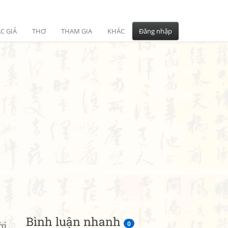
C GIẢ
THƠ
THAM GIA
KHÁC
Đăng nhập
Bình luận nhanh
ời
0