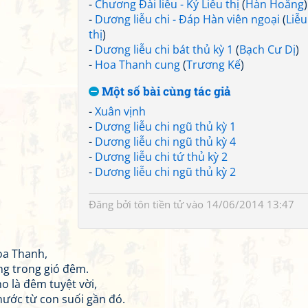
-
Chương Đài liễu - Ký Liễu thị
(
Hàn Hoằng
)
-
Dương liễu chi - Đáp Hàn viên ngoại
(
Liễu
thị
)
-
Dương liễu chi bát thủ kỳ 1
(
Bạch Cư Dị
)
-
Hoa Thanh cung
(
Trương Kế
)
Một số bài cùng tác giả
-
Xuân vịnh
-
Dương liễu chi ngũ thủ kỳ 1
-
Dương liễu chi ngũ thủ kỳ 4
-
Dương liễu chi tứ thủ kỳ 2
-
Dương liễu chi ngũ thủ kỳ 2
Đăng bởi
tôn tiền tử
vào 14/06/2014 13:47
oa Thanh,
g trong gió đêm.
o là đêm tuyệt vời,
nước từ con suối gần đó.