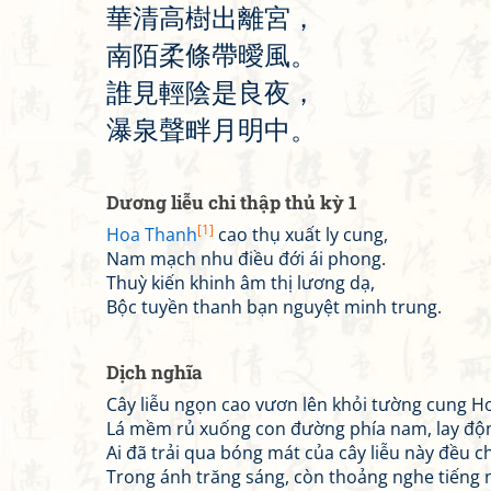
華
清
高
樹
出
離
宮
，
南
陌
柔
條
帶
曖
風
。
誰
見
輕
陰
是
良
夜
，
瀑
泉
聲
畔
月
明
中
。
Dương liễu chi thập thủ kỳ 1
[1]
Hoa Thanh
cao thụ xuất ly cung,
Nam mạch nhu điều đới ái phong.
Thuỳ kiến khinh âm thị lương dạ,
Bộc tuyền thanh bạn nguyệt minh trung.
Dịch nghĩa
Cây liễu ngọn cao vươn lên khỏi tường cung H
Lá mềm rủ xuống con đường phía nam, lay độn
Ai đã trải qua bóng mát của cây liễu này đều ch
Trong ánh trăng sáng, còn thoảng nghe tiếng 