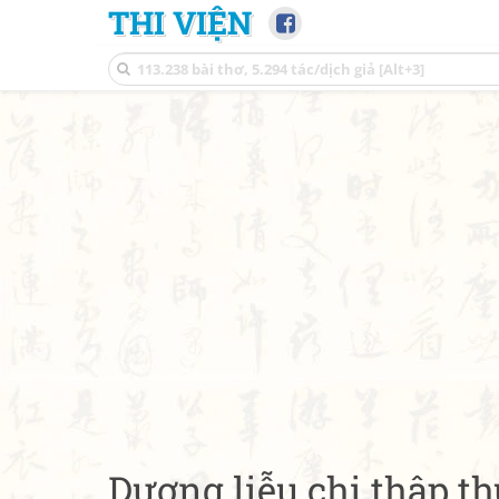
THI VIỆN
Dương liễu chi thập th