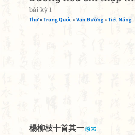
bài kỳ 1
Thơ
»
Trung Quốc
»
Vãn Đường
»
Tiết Năng
楊
柳
枝
十
首
其
一