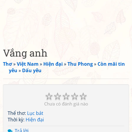
Vắng anh
Thơ
»
Việt Nam
»
Hiện đại
»
Thu Phong
»
Còn mãi tin
yêu
»
Dấu yêu
☆
☆
☆
☆
☆
Chưa có đánh giá nào
Thể thơ:
Lục bát
Thời kỳ:
Hiện đại
Trả lời