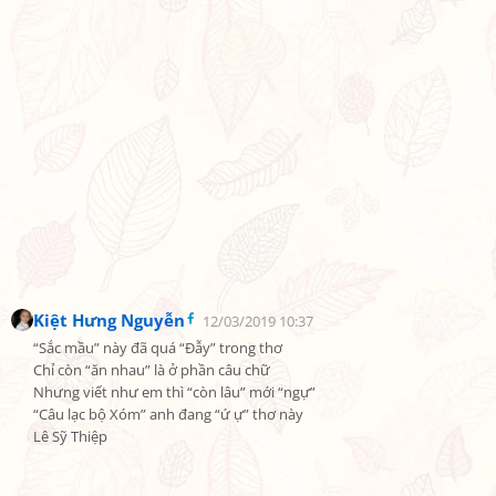
Kiệt Hưng Nguyễn
12/03/2019 10:37
“Sắc mầu” này đã quá “Đẫy” trong thơ

Chỉ còn “ăn nhau” là ở phần câu chữ

Nhưng viết như em thì “còn lâu” mới “ngự”

“Câu lạc bộ Xóm” anh đang “ứ ự” thơ này

Lê Sỹ Thiệp