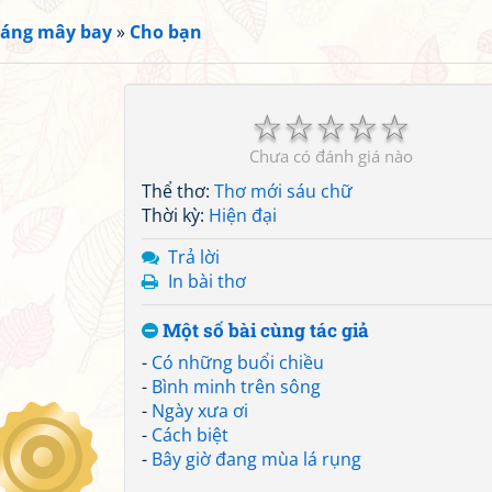
áng mây bay
»
Cho bạn
☆
☆
☆
☆
☆
Chưa có đánh giá nào
Thể thơ:
Thơ mới sáu chữ
Thời kỳ:
Hiện đại
Trả lời
In bài thơ
Một số bài cùng tác giả
-
Có những buổi chiều
-
Bình minh trên sông
-
Ngày xưa ơi
-
Cách biệt
-
Bây giờ đang mùa lá rụng