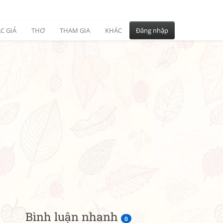
C GIẢ
THƠ
THAM GIA
KHÁC
Đăng nhập
Bình luận nhanh
0