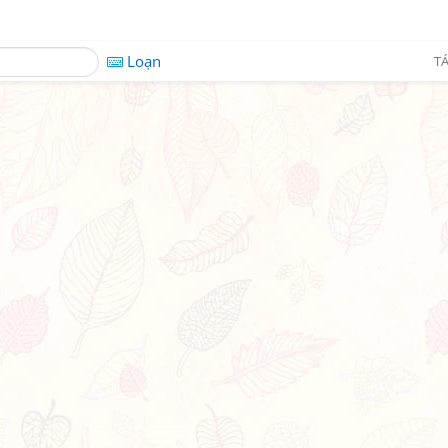
Loạn
TÁ