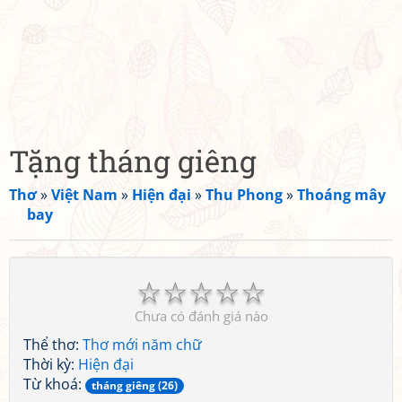
Tặng tháng giêng
Thơ
»
Việt Nam
»
Hiện đại
»
Thu Phong
»
Thoáng mây
bay
☆
☆
☆
☆
☆
Chưa có đánh giá nào
Thể thơ:
Thơ mới năm chữ
Thời kỳ:
Hiện đại
Từ khoá:
tháng giêng (26)