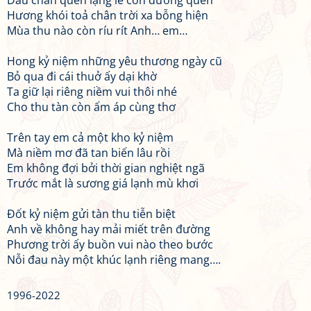
Dấu chân quen lặng lẽ con đường quen
Hương khói toả chân trời xa bỗng hiện
Mùa thu nào còn ríu rít Anh… em…
Hong kỷ niệm những yêu thương ngày cũ
Bỏ qua đi cái thuở ấy dại khờ
Ta giữ lại riêng niềm vui thôi nhé
Cho thu tàn còn ấm áp cùng thơ
Trên tay em cả một kho kỷ niệm
Mà niềm mơ đã tan biến lâu rồi
Em không đợi bởi thời gian nghiệt ngã
Trước mắt là sương giá lạnh mù khơi
Đốt kỷ niệm gửi tàn thu tiễn biệt
Anh về không hay mải miết trên đường
Phương trời ấy buồn vui nào theo bước
Nỗi đau này một khúc lạnh riêng mang….
1996-2022