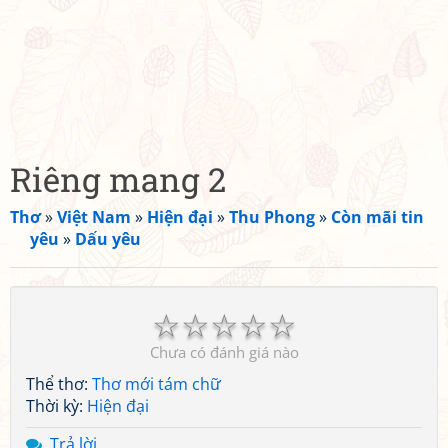
Riêng mang 2
Thơ
»
Việt Nam
»
Hiện đại
»
Thu Phong
»
Còn mãi tin
yêu
»
Dấu yêu
☆
☆
☆
☆
☆
Chưa có đánh giá nào
Thể thơ:
Thơ mới tám chữ
Thời kỳ:
Hiện đại
Trả lời