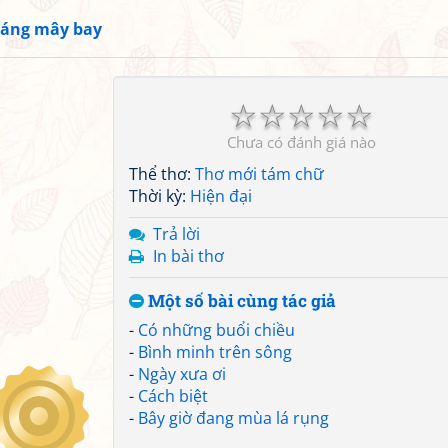
áng mây bay
☆
☆
☆
☆
☆
Chưa có đánh giá nào
Thể thơ:
Thơ mới tám chữ
Thời kỳ:
Hiện đại
Trả lời
In bài thơ
Một số bài cùng tác giả
-
Có những buổi chiều
-
Bình minh trên sông
-
Ngày xưa ơi
-
Cách biệt
-
Bây giờ đang mùa lá rụng