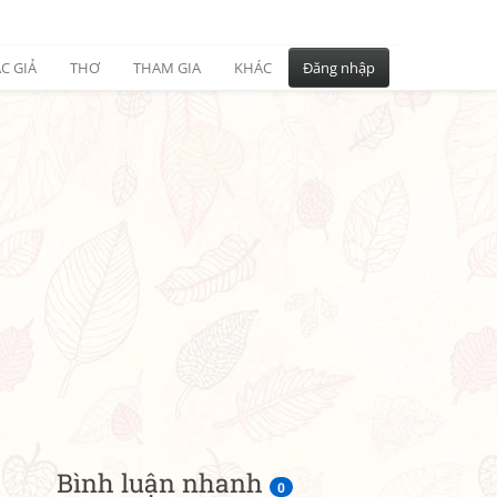
C GIẢ
THƠ
THAM GIA
KHÁC
Đăng nhập
Bình luận nhanh
0