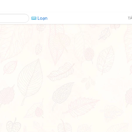
Loạn
TÁ