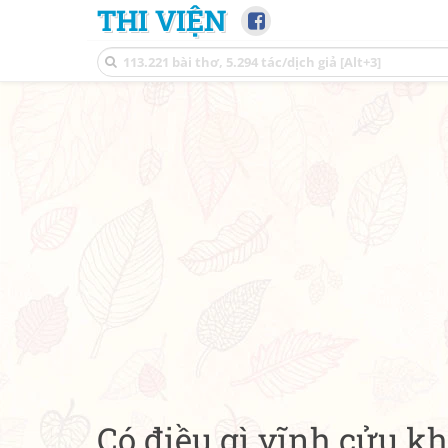
THI VIỆN
Có điều gì vĩnh cửu k