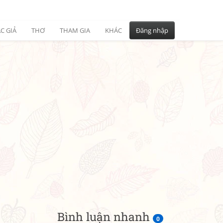
C GIẢ
THƠ
THAM GIA
KHÁC
Đăng nhập
Bình luận nhanh
0