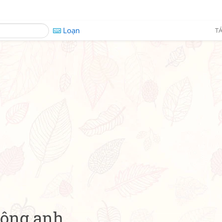
Loạn
TÁ
hông anh