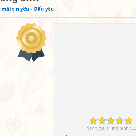
 mãi tin yêu
»
Dấu yêu
☆
☆
☆
☆
☆
1
5.