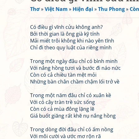
Thơ
»
Việt Nam
»
Hiện đại
»
Thu Phong
»
Còn
Có điều gì vĩnh cửu không anh?
Bởi thời gian là ông già kỹ tính
Mải miết trôi không khi nào yên tĩnh
Chỉ đi theo quy luật của riêng mình
Trong một ngày đâu chỉ có bình minh
Với nắng hồng tươi và bước đi náo nức
Còn có cả chiều tàn mệt mỏi
Những bàn chân chầm chậm lối trở về
Trong một năm đâu chỉ có xuân kề
Với cỏ cây tràn trề sức sống
Còn có cả mùa đông lặng lẽ
Giá buốt giăng rất khẽ nụ nắng hồng
Trong dòng đời đâu chỉ có ấm nồng
Với môi cười và ước mơ rộn rã