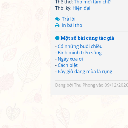
Thể thơ:
Thơ mới tám chữ
Thời kỳ:
Hiện đại
Trả lời
In bài thơ
Một số bài cùng tác giả
-
Có những buổi chiều
-
Bình minh trên sông
-
Ngày xưa ơi
-
Cách biệt
-
Bây giờ đang mùa lá rụng
Đăng bởi
Thu Phong
vào 09/12/2020