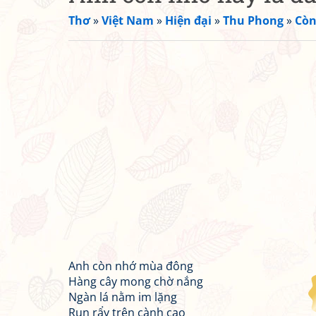
Thơ
»
Việt Nam
»
Hiện đại
»
Thu Phong
»
Còn
Anh còn nhớ mùa đông
Hàng cây mong chờ nắng
Ngàn lá nằm im lặng
Run rẩy trên cành cao