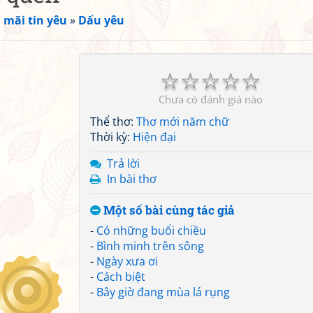
 mãi tin yêu
»
Dấu yêu
☆
☆
☆
☆
☆
Chưa có đánh giá nào
Thể thơ:
Thơ mới năm chữ
Thời kỳ:
Hiện đại
Trả lời
In bài thơ
Một số bài cùng tác giả
-
Có những buổi chiều
-
Bình minh trên sông
-
Ngày xưa ơi
-
Cách biệt
-
Bây giờ đang mùa lá rụng