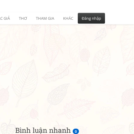
C GIẢ
THƠ
THAM GIA
KHÁC
Đăng nhập
Bình luận nhanh
0