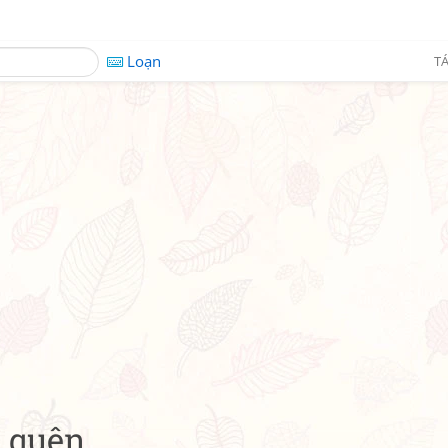
Loạn
TÁ
ã quên