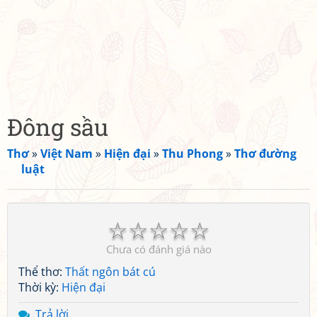
Đông sầu
Thơ
»
Việt Nam
»
Hiện đại
»
Thu Phong
»
Thơ đường
luật
☆
☆
☆
☆
☆
Chưa có đánh giá nào
Thể thơ:
Thất ngôn bát cú
Thời kỳ:
Hiện đại
Trả lời