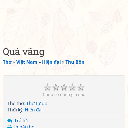
Quá vãng
Thơ
»
Việt Nam
»
Hiện đại
»
Thu Bồn
☆
☆
☆
☆
☆
Chưa có đánh giá nào
Thể thơ:
Thơ tự do
Thời kỳ:
Hiện đại
Trả lời
In bài thơ