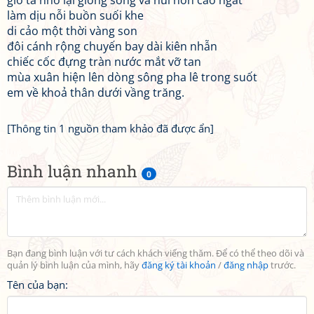
giờ ta nhớ lại giòng sông và núi non cao ngất
làm dịu nỗi buồn suối khe
di cảo một thời vàng son
đôi cánh rộng chuyến bay dài kiên nhẫn
chiếc cốc đựng tràn nước mắt vỡ tan
mùa xuân hiện lên dòng sông pha lê trong suốt
em về khoả thân dưới vầng trăng.
[Thông tin 1 nguồn tham khảo đã được ẩn]
Bình luận nhanh
0
Bạn đang bình luận với tư cách khách viếng thăm. Để có thể theo dõi và
quản lý bình luận của mình, hãy
đăng ký tài khoản
/
đăng nhập
trước.
Tên của bạn: