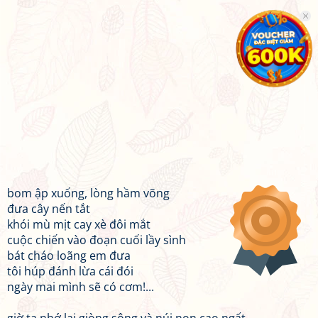
bom ập xuống, lòng hầm võng
đưa cây nến tắt
khói mù mịt cay xè đôi mắt
cuộc chiến vào đoạn cuối lầy sình
bát cháo loãng em đưa
tôi húp đánh lừa cái đói
ngày mai mình sẽ có cơm!...