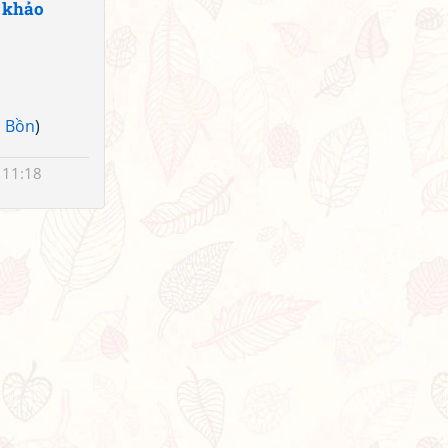
 khảo
 Bồn
)
 11:18