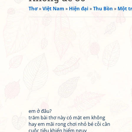
Thơ
»
Việt Nam
»
Hiện đại
»
Thu Bồn
»
Một t
em ở đâu?
trăm bài thơ này có mặt em không
hay em mãi rong chơi nhỏ bé cỗi cằn
cuộc tiêu khiển hiểm nguy