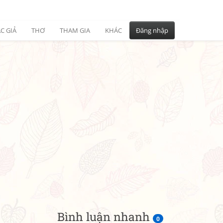
C GIẢ
THƠ
THAM GIA
KHÁC
Đăng nhập
Bình luận nhanh
0