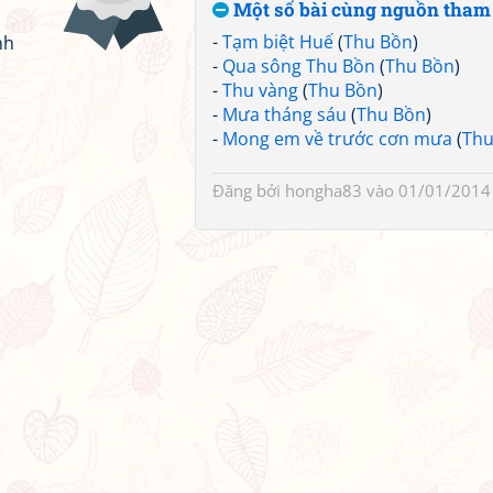
Một số bài cùng nguồn tham
-
Tạm biệt Huế
(
Thu Bồn
)
nh
-
Qua sông Thu Bồn
(
Thu Bồn
)
-
Thu vàng
(
Thu Bồn
)
-
Mưa tháng sáu
(
Thu Bồn
)
-
Mong em về trước cơn mưa
(
Thu
Đăng bởi
hongha83
vào 01/01/2014