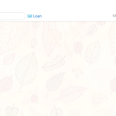
Loạn
TÁ