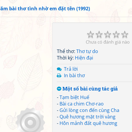
răm bài thơ tình nhờ em đặt tên (1992)
☆
☆
☆
☆
☆
Chưa có đánh giá nào
Thể thơ:
Thơ tự do
Thời kỳ:
Hiện đại
Trả lời
In bài thơ
Một số bài cùng tác giả
-
Tạm biệt Huế
-
Bài ca chim Chơ-rao
-
Gửi lòng con đến cùng Cha
-
Quê hương mặt trời vàng
-
Hôn mảnh đất quê hương