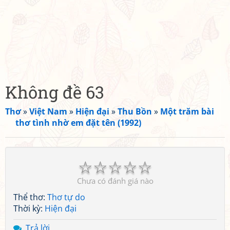
Không đề 63
Thơ
»
Việt Nam
»
Hiện đại
»
Thu Bồn
»
Một trăm bài
thơ tình nhờ em đặt tên (1992)
☆
☆
☆
☆
☆
Chưa có đánh giá nào
Thể thơ:
Thơ tự do
Thời kỳ:
Hiện đại
Trả lời