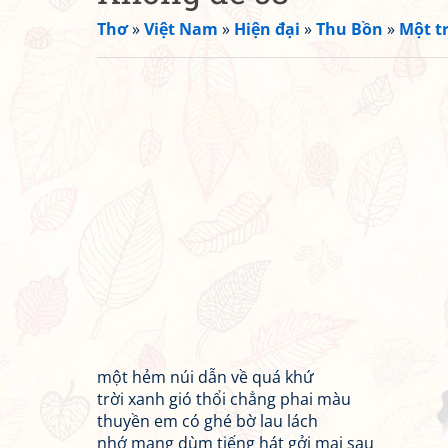
Thơ
»
Việt Nam
»
Hiện đại
»
Thu Bồn
»
Một t
một hẻm núi dẫn về quá khứ
trời xanh gió thổi chẳng phai màu
thuyền em có ghé bờ lau lách
nhớ mang dùm tiếng hát gởi mai sau