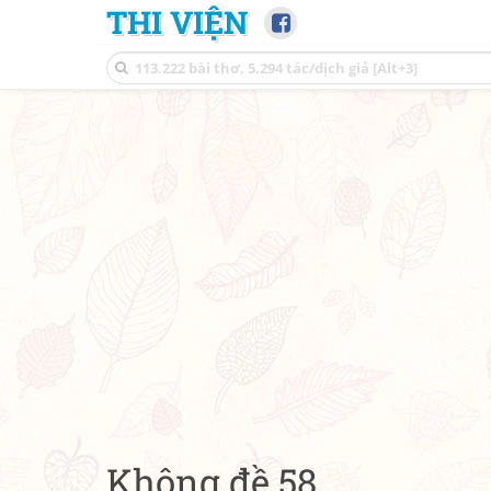
THI VIỆN
Không đề 58