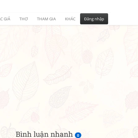
C GIẢ
THƠ
THAM GIA
KHÁC
Đăng nhập
Bình luận nhanh
0