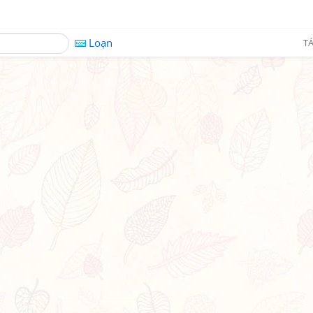
Loạn
TÁ