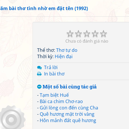
răm bài thơ tình nhờ em đặt tên (1992)
☆
☆
☆
☆
☆
Chưa có đánh giá nào
Thể thơ:
Thơ tự do
Thời kỳ:
Hiện đại
Trả lời
In bài thơ
Một số bài cùng tác giả
-
Tạm biệt Huế
-
Bài ca chim Chơ-rao
-
Gửi lòng con đến cùng Cha
-
Quê hương mặt trời vàng
-
Hôn mảnh đất quê hương