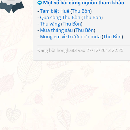
Một số bài cùng nguồn tham khảo
-
Tạm biệt Huế
(
Thu Bồn
)
-
Qua sông Thu Bồn
(
Thu Bồn
)
-
Thu vàng
(
Thu Bồn
)
-
Mưa tháng sáu
(
Thu Bồn
)
-
Mong em về trước cơn mưa
(
Thu Bồn
)
Đăng bởi
hongha83
vào 27/12/2013 22:25