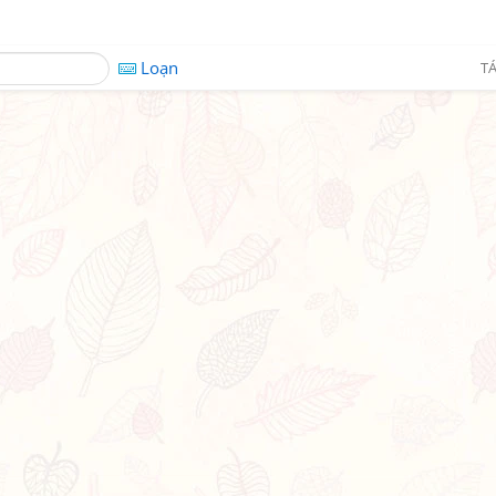
Loạn
TÁ