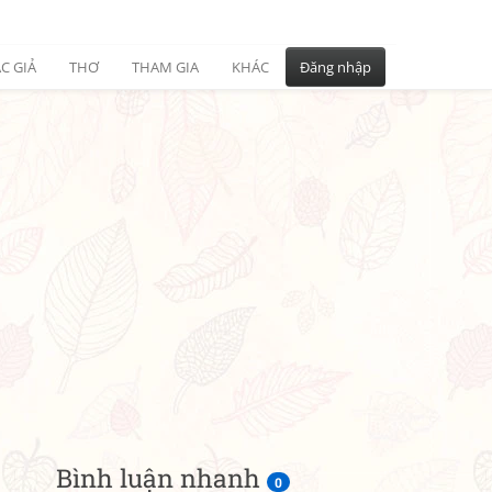
C GIẢ
THƠ
THAM GIA
KHÁC
Đăng nhập
Bình luận nhanh
0