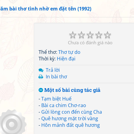
răm bài thơ tình nhờ em đặt tên (1992)
☆
☆
☆
☆
☆
Chưa có đánh giá nào
Thể thơ:
Thơ tự do
Thời kỳ:
Hiện đại
Trả lời
In bài thơ
Một số bài cùng tác giả
-
Tạm biệt Huế
-
Bài ca chim Chơ-rao
-
Gửi lòng con đến cùng Cha
-
Quê hương mặt trời vàng
-
Hôn mảnh đất quê hương