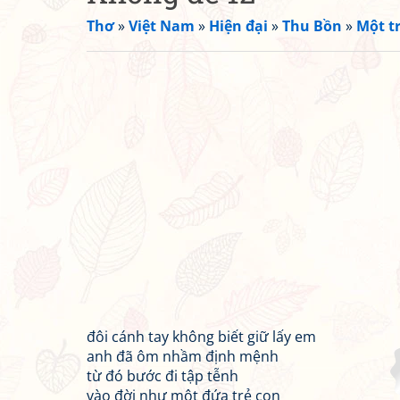
Thơ
»
Việt Nam
»
Hiện đại
»
Thu Bồn
»
Một t
đôi cánh tay không biết giữ lấy em
anh đã ôm nhầm định mệnh
từ đó bước đi tập tễnh
vào đời như một đứa trẻ con