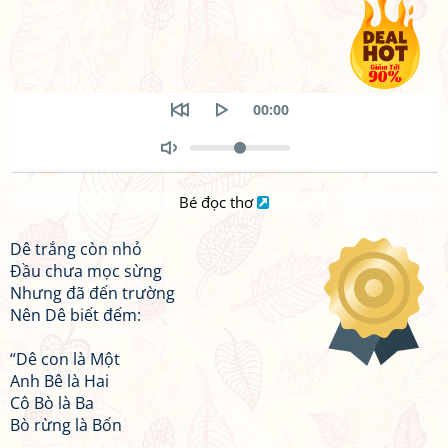
Seek
Current
00:00
time
Restart
Play
Volume
Toggle
Mute
Bé đọc thơ
Dê trắng còn nhỏ
Đầu chưa mọc sừng
Nhưng đã đến trường
Nên Dê biết đếm:
“Dê con là Một
Anh Bê là Hai
Cô Bò là Ba
Bò rừng là Bốn