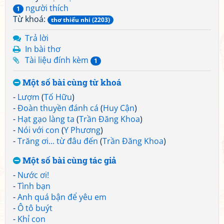
người thích
1
Từ khoá:
thơ thiếu nhi (2203)
Trả lời
In bài thơ
Tài liệu đính kèm
1
Một số bài cùng từ khoá
-
Lượm
(
Tố Hữu
)
-
Đoàn thuyền đánh cá
(
Huy Cận
)
-
Hạt gạo làng ta
(
Trần Đăng Khoa
)
-
Nói với con
(
Y Phương
)
-
Trăng ơi... từ đâu đến
(
Trần Đăng Khoa
)
Một số bài cùng tác giả
-
Nước ơi!
-
Tình bạn
-
Anh quá bận để yêu em
-
Ô tô buýt
-
Khỉ con