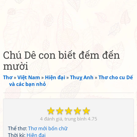
Chú Dê con biết đếm đến
mười
Thơ
»
Việt Nam
»
Hiện đại
»
Thuỵ Anh
»
Thơ cho cu Dế
và các bạn nhỏ
☆
☆
☆
☆
☆
4
4.75
Thể thơ:
Thơ mới bốn chữ
Thời kỳ:
Hiện đại