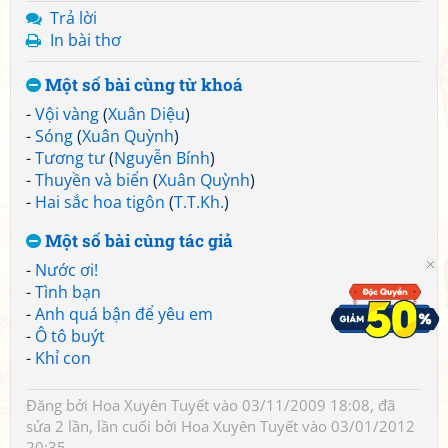
Trả lời
In bài thơ
Một số bài cùng từ khoá
-
Vội vàng
(
Xuân Diệu
)
-
Sóng
(
Xuân Quỳnh
)
-
Tương tư
(
Nguyễn Bính
)
-
Thuyền và biển
(
Xuân Quỳnh
)
-
Hai sắc hoa tigôn
(
T.T.Kh.
)
Một số bài cùng tác giả
-
Nước ơi!
-
Tình bạn
-
Anh quá bận để yêu em
-
Ô tô buýt
-
Khỉ con
Đăng bởi
Hoa Xuyên Tuyết
vào 03/11/2009 18:08, đã
sửa 2 lần, lần cuối bởi
Hoa Xuyên Tuyết
vào 03/01/2012
20:35