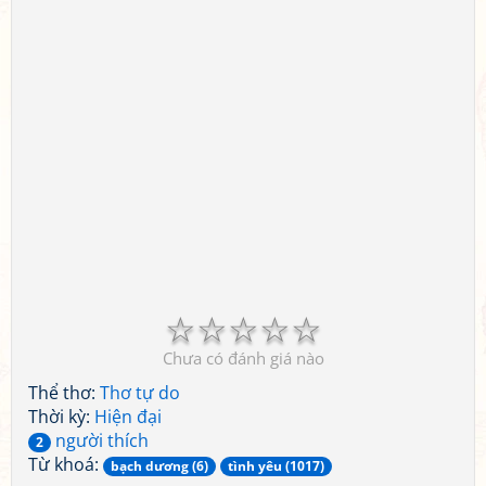
☆
☆
☆
☆
☆
Chưa có đánh giá nào
Thể thơ:
Thơ tự do
Thời kỳ:
Hiện đại
người thích
2
Từ khoá:
bạch dương (6)
tình yêu (1017)