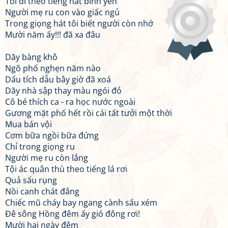
Tôi đi theo tiếng hát bình yên
Người mẹ ru con vào giấc ngủ
Trong giọng hát tôi biết người còn nhớ
Mười năm ấy!!! đã xa đâu
Dãy bàng khô
Ngõ phố nghẹn năm nào
Dấu tích dẫu bây giờ đã xoá
Dãy nhà sập thay màu ngói đỏ
Cô bé thích ca - ra học nước ngoài
Gương mặt phố hết rồi cái tất tưởi một thời
Mua bán vội
Cơm bữa ngồi bữa đứng
Chỉ trong giọng ru
Người mẹ ru còn lắng
Tội ác quân thù theo tiếng lá rơi
Quả sấu rụng
Nồi canh chát đắng
Chiếc mũ cháy bay ngang cành sấu xém
Đê sông Hồng đêm ấy gió đông rơi!
Mười hai ngày đêm