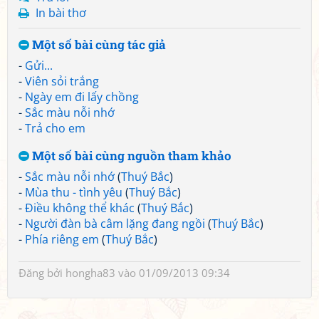
In bài thơ
Một số bài cùng tác giả
-
Gửi...
-
Viên sỏi trắng
-
Ngày em đi lấy chồng
-
Sắc màu nỗi nhớ
-
Trả cho em
Một số bài cùng nguồn tham khảo
-
Sắc màu nỗi nhớ
(
Thuý Bắc
)
-
Mùa thu - tình yêu
(
Thuý Bắc
)
-
Điều không thể khác
(
Thuý Bắc
)
-
Người đàn bà câm lặng đang ngồi
(
Thuý Bắc
)
-
Phía riêng em
(
Thuý Bắc
)
Đăng bởi
hongha83
vào 01/09/2013 09:34