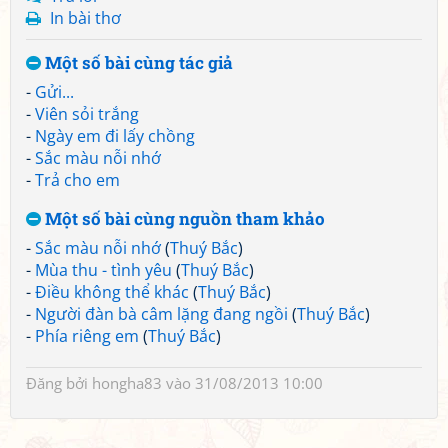
In bài thơ
Một số bài cùng tác giả
-
Gửi...
-
Viên sỏi trắng
-
Ngày em đi lấy chồng
-
Sắc màu nỗi nhớ
-
Trả cho em
Một số bài cùng nguồn tham khảo
-
Sắc màu nỗi nhớ
(
Thuý Bắc
)
-
Mùa thu - tình yêu
(
Thuý Bắc
)
-
Điều không thể khác
(
Thuý Bắc
)
-
Người đàn bà câm lặng đang ngồi
(
Thuý Bắc
)
-
Phía riêng em
(
Thuý Bắc
)
Đăng bởi
hongha83
vào 31/08/2013 10:00