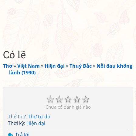
Có lẽ
Thơ
»
Việt Nam
»
Hiện đại
»
Thuý Bắc
»
Nỗi đau không
lành (1990)
☆
☆
☆
☆
☆
Chưa có đánh giá nào
Thể thơ:
Thơ tự do
Thời kỳ:
Hiện đại
Trả lời