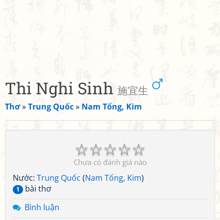
Thi Nghi Sinh
施宜生
Thơ
»
Trung Quốc
»
Nam Tống, Kim
☆
☆
☆
☆
☆
Chưa có đánh giá nào
Nước:
Trung Quốc
(
Nam Tống, Kim
)
bài thơ
1
Bình luận