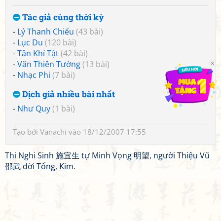
Tác giả cùng thời kỳ
-
Lý Thanh Chiếu
(43 bài)
-
Lục Du
(120 bài)
-
Tân Khí Tật
(42 bài)
-
Văn Thiên Tường
(13 bài)
-
Nhạc Phi
(7 bài)
Dịch giả nhiều bài nhất
-
Như Quy
(1 bài)
Tạo bởi
Vanachi
vào 18/12/2007 17:55
Thi Nghi Sinh 施宜生 tự Minh Vọng 明望, người Thiệu Vũ
邵武 đời Tống, Kim.