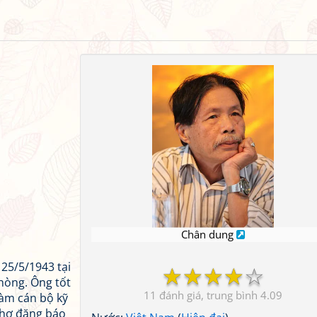
Chân dung
 25/5/1943 tại
☆
☆
☆
☆
☆
hòng. Ông tốt
11
4.09
làm cán bộ kỹ
thơ đăng báo