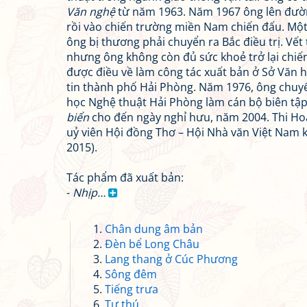
Văn nghệ
từ năm 1963. Năm 1967 ông lên đườ
rồi vào chiến trường miền Nam chiến đấu. Một
ông bị thương phải chuyển ra Bắc điều trị. Vết
nhưng ông không còn đủ sức khoẻ trở lại chiế
được điều về làm công tác xuất bản ở Sở Văn 
tin thành phố Hải Phòng. Năm 1976, ông chuy
học Nghệ thuật Hải Phòng làm cán bộ biên tập
biển
cho đến ngày nghỉ hưu, năm 2004. Thi Ho
uỷ viên Hội đồng Thơ – Hội Nhà văn Việt Nam k
2015).
Tác phẩm đã xuất bản:
-
Nhịp…
Chân dung âm bản
Đèn bể Long Châu
Lang thang ở Cúc Phương
Sông đêm
Tiếng trưa
Tự thú