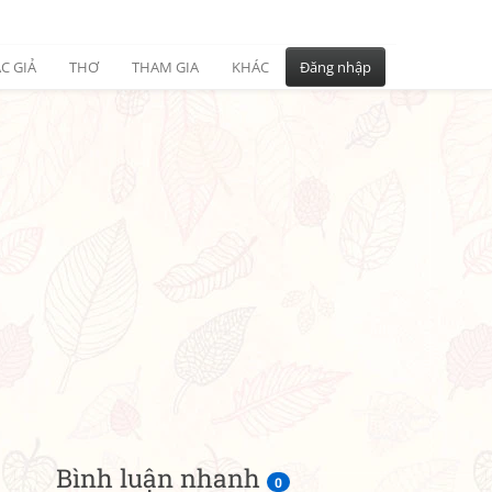
C GIẢ
THƠ
THAM GIA
KHÁC
Đăng nhập
Bình luận nhanh
0