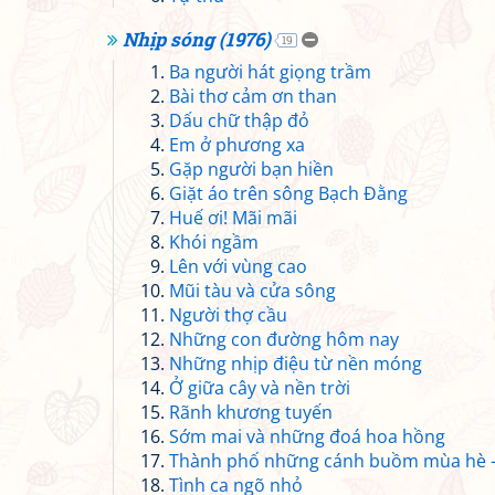
Nhịp sóng (1976)
19
Ba người hát giọng trầm
Bài thơ cảm ơn than
Dấu chữ thập đỏ
Em ở phương xa
Gặp người bạn hiền
Giặt áo trên sông Bạch Đằng
Huế ơi! Mãi mãi
Khói ngầm
Lên với vùng cao
Mũi tàu và cửa sông
Người thợ cầu
Những con đường hôm nay
Những nhịp điệu từ nền móng
Ở giữa cây và nền trời
Rãnh khương tuyến
Sớm mai và những đoá hoa hồng
Thành phố những cánh buồm mùa hè -
Tình ca ngõ nhỏ