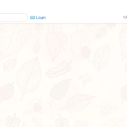
Loạn
TÁ