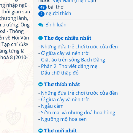
Nước:
Việt Nam
(
Hiện đại
)
ng nhập ngũ
bài thơ
49
 thời gian sau
người thích
2
 thương lành,
n trường. Ông
Bình luận
hoá - Thông
ển về Hội Văn
Thơ đọc nhiều nhất
 Tạp chí
Cửa
-
Những đứa trẻ chơi trước cửa đền
àng từng là
-
Ở giữa cây và nền trời
hoá 8 (2010-
-
Giặt áo trên sông Bạch Đằng
-
Phần 2: Thơ viết dâng mẹ
-
Dấu chữ thập đỏ
Thơ thích nhất
-
Những đứa trẻ chơi trước cửa đền
-
Ở giữa cây và nền trời
-
Ngẫu cảm
-
Sớm mai và những đoá hoa hồng
-
Ngưỡng mộ hoa sen
Thơ mới nhất