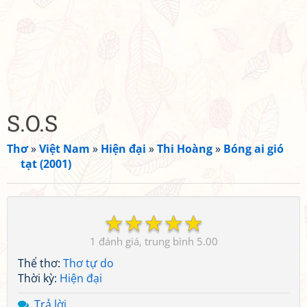
S.O.S
Thơ
»
Việt Nam
»
Hiện đại
»
Thi Hoàng
»
Bóng ai gió
tạt (2001)
☆
☆
☆
☆
☆
1
5.00
Thể thơ:
Thơ tự do
Thời kỳ:
Hiện đại
Trả lời