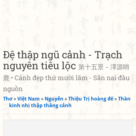
Đệ thập ngũ cảnh - Trạch
nguyên tiêu lộc
第十五景－澤源哨
鹿 • Cảnh đẹp thứ mười lăm - Săn nai đầu
nguồn
Thơ
»
Việt Nam
»
Nguyễn
»
Thiệu Trị hoàng đế
»
Thần
kinh nhị thập thắng cảnh