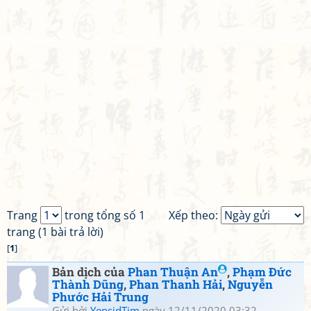
Trang
trong tổng số 1
Xếp theo:
trang (1 bài trả lời)
[
1
]
Bản dịch của
Phan Thuận An
,
Phạm Đức
Thành Dũng
,
Phan Thanh Hải
,
Nguyễn
Phước Hải Trung
Gửi bởi
YensidTim
ngày 12/11/2020 03:32