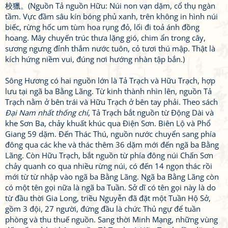
校獵。(Nguồn Tả nguồn Hữu: Núi non vạn dặm, cổ thụ ngàn
tầm. Vực đầm sâu kín bóng phủ xanh, trên không in hình núi
biếc, rừng hốc um tùm hoa rụng đỏ, lối đi toả ánh đồng
hoang. Mây chuyến trúc thưa lặng gió, chim ẩn trong cây,
sương ngưng đỉnh thắm nước tuôn, cỏ tươi thú mập. Thật là
kích hứng niềm vui, đúng nơi hướng nhàn tập bắn.)
Sông Hương có hai nguồn lớn là Tả Trạch và Hữu Trạch, hợp
lưu tại ngã ba Bằng Lãng. Từ kinh thành nhìn lên, nguồn Tả
Trạch nằm ở bên trái và Hữu Trạch ở bên tay phải. Theo sách
Đại Nam nhất thống chí
, Tả Trạch bắt nguồn từ Động Dài và
khe Sơn Ba, chảy khuất khúc qua Điện Sơn. Biên Lộ và Phổ
Giang 59 dặm. Đến Thác Thú, nguồn nước chuyển sang phía
đông qua các khe và thác thêm 36 dặm mới đến ngã ba Bằng
Lãng. Còn Hữu Trạch, bắt nguồn từ phía đông núi Chấn Sơn
chảy quanh co qua nhiều rừng núi, có đến 14 ngọn thác rồi
mới từ từ nhập vào ngã ba Bằng Lãng. Ngã ba Bằng Lãng còn
có một tên gọi nữa là ngã ba Tuần. Sở dĩ có tên gọi này là do
từ đầu thời Gia Long, triều Nguyễn đã đặt một Tuần Hộ Sở,
gồm 3 đội, 27 người, đứng đầu là chức Thủ ngự để tuần
phòng và thu thuế nguồn. Sang thời Minh Mạng, những vùng