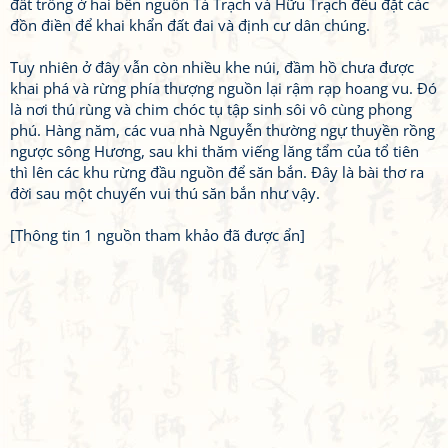
đất trống ở hai bên nguồn Tả Trạch và Hữu Trạch đều đặt các
đồn điền để khai khẩn đất đai và định cư dân chúng.
Tuy nhiên ở đây vẫn còn nhiều khe núi, đầm hồ chưa được
khai phá và rừng phía thượng nguồn lại rậm rạp hoang vu. Đó
là nơi thú rùng và chim chóc tụ tập sinh sôi vô cùng phong
phú. Hàng năm, các vua nhà Nguyễn thường ngự thuyền rồng
ngược sông Hương, sau khi thăm viếng lăng tẩm của tổ tiên
thì lên các khu rừng đầu nguồn để săn bắn. Đây là bài thơ ra
đời sau một chuyến vui thú săn bắn như vậy.
[Thông tin 1 nguồn tham khảo đã được ẩn]