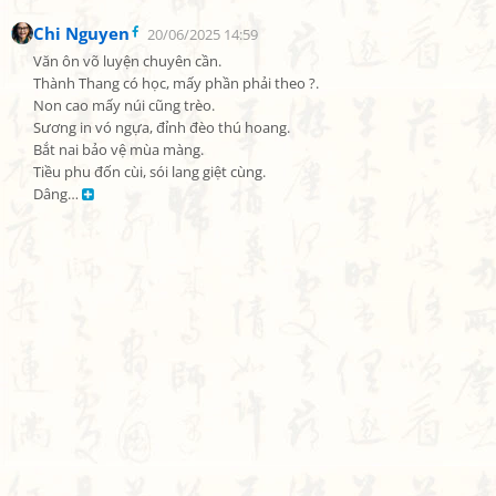
Chi Nguyen
20/06/2025 14:59
Văn ôn võ luyện chuyên cần.

Thành Thang có học, mấy phần phải theo ?.

Non cao mấy núi cũng trèo.

Sương in vó ngựa, đỉnh đèo thú hoang.

Bắt nai bảo vệ mùa màng.

Tiều phu đốn cùi, sói lang giệt cùng.

Dâng… 