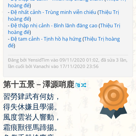
hoàng đế
)
-
Đệ nhất cảnh - Trùng minh viễn chiếu
(
Thiệu Trị
hoàng đế
)
-
Đệ thập nhị cảnh - Bình lãnh đăng cao
(
Thiệu Trị
hoàng đế
)
-
Đệ tam cảnh - Tịnh hồ hạ hứng
(
Thiệu Trị hoàng
đế
)
Đăng bởi
YensidTim
vào 09/11/2020 01:02, đã sửa 3 lần,
lần cuối bởi
Vanachi
vào 17/11/2020 23:56
第
十
五
景
－
澤
源
哨
鹿
習
勞
肄
武
有
何
妨
，
得
失
休
嫌
且
學
湯
。
風
度
雲
岩
人
響
動
，
霜
痕
獸
徑
馬
蹄
揚
。