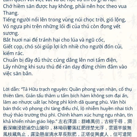
Chớ hiềm săn được hay không, phải nên học theo vua
Thang.
Tiếng người nổi lên trong vùng núi chọc trời, gió lộng,
Vó ngựa phi trên những lối đi của thú còn đọng vết
sương.
Bắt huơi nai để tránh hại cho lúa và ngũ cốc,
Giết cọp, chó sói giúp lợi ích nhiề cho người đốn củi,
kiếm rác.
Chuẩn bị đầy đủ thức cúng dâng lên nơi tẩm điện,
Lấy những khi sưu thú để răn dạy đừng chìm đắm vào
việc săn bắn.
Lời dẫn: “Tả Hữu trạch nguyên: Quần phong vạn nhận, cổ thụ
thiên tầm. Giản tẩu thâm u tẩm bích hàm không sơn đại ấn,
lâm ao nhược uất lạc hồng phì kính dã quang phù. Vân hồi
bán thốc vô phong chi tàng điểu chỉ, lộ nhiễm huyền nhai tích
thuỷ thảo trường thú phì. Chính kham xúc hưng ngu nhân, tín
khả khiển nhàn giáo liệp.” 左右澤源：群峰萬仞，古樹千尋，澗
藪深幽浸碧涵空山黛印，林坳蒻鬱落紅肥徑埜光浮，雲迴半簇無
風枝藏鳥止，露染懸崖滴水草長獸肥，正堪促興虞人，信可遣閒